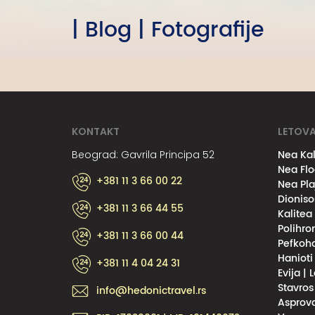
| Blog | Fotografije
KONTAKT
LETOVA
Nea Kal
Beograd: Gavrila Principa 52
Nea Flo
+381 11 3 66 00 22
Nea Pla
Dioniso
+381 11 3 66 44 55
Kalitea
Polihro
+381 11 3 66 00 44
Pefkoho
Hanioti
+381 11 4 04 24 31
Evija | 
Stavros
info@hedonictravel.rs
Asprova