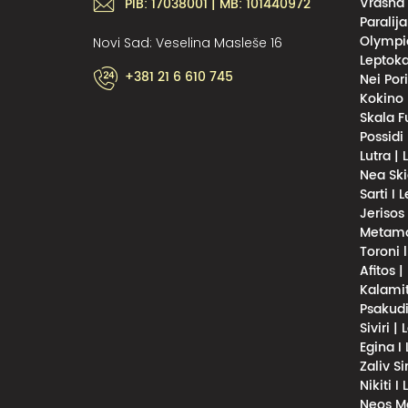
Vrasna 
PIB: 17038001 | MB: 101440972
Paralija
Olympic
Novi Sad: Veselina Masleše 16
Leptoka
+381 21 6 610 745
Nei Por
Kokino 
Skala F
Possidi
Lutra |
Nea Ski
Sarti I 
Jerisos
Metamor
Toroni 
Afitos |
Kalamit
Psakudi
Siviri |
Egina I
Zaliv S
Nikiti I
Neos Ma