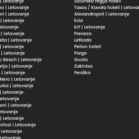
 | Letovanje
Solunska regija hoteli
no | Letovanje
Tasos / Kavala hoteli | Letova
ri | Letovanje
Alexandropoli | Letovanje
 | Letovanje
Evia
Letovanje
Krf | Letovanje
 | Letovanje
Preveza
lta | Letovanje
Lefkada
| Letovanje
Pelion hoteli
 | Letovanje
Parga
 Beach | Letovanje
Sivota
rija | Letovanje
Zakintos
i | Letovanje
Perdika
Nero | Letovanje
urka | Letovanje
 | Letovanje
 Letovanje
oni | Letovanje
Letovanje
 | Letovanje
fosi I Letovanje
l Letovanje
 Letovanje