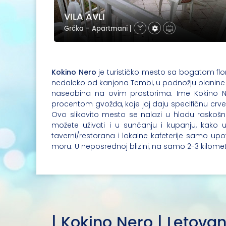
VILA AVLI
Grčka - Apartmani
|
Kokino Nero
je turističko mesto sa bogatom flor
nedaleko od kanjona Tembi, u podnožju planine 
naseobina na ovim prostorima. Ime Kokino Ne
procentom gvožđa, koje joj daju specifičnu crve
Ovo slikovito mesto se nalazi u hladu raskošn
možete uživati i u sunčanju i kupanju, kako
taverni/restorana i lokalne kafeterije samo up
moru. U neposrednoj blizini, na samo 2-3 kilomet
| Kokino Nero | Letovan