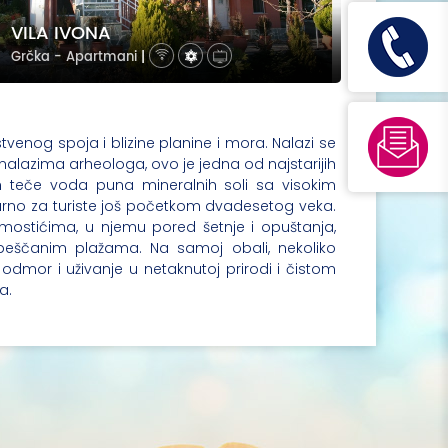
VILA IVONA
Grčka - Apartmani
|
venog spoja i blizine planine i mora. Nalazi se
alazima arheologa, ovo je jedna od najstarijih
h teče voda puna mineralnih soli sa visokim
ularno za turiste još početkom dvadesetog veka.
 mostićima, u njemu pored šetnje i opuštanja,
peščanim plažama. Na samoj obali, nekoliko
dmor i uživanje u netaknutoj prirodi i čistom
a.