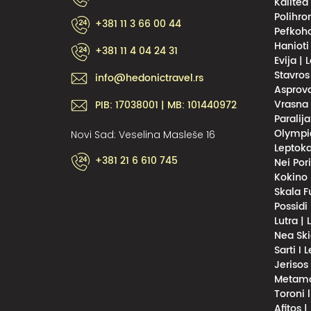
Kalitea
Polihro
+381 11 3 66 00 44
Pefkoho
Hanioti
+381 11 4 04 24 31
Evija | 
Stavros
info@hedonictravel.rs
Asprova
Vrasna 
PIB: 17038001 | MB: 101440972
Paralija
Olympic
Novi Sad: Veselina Masleše 16
Leptoka
+381 21 6 610 745
Nei Por
Kokino 
Skala F
Possidi
Lutra |
Nea Ski
Sarti I 
Jerisos
Metamor
Toroni 
Afitos |