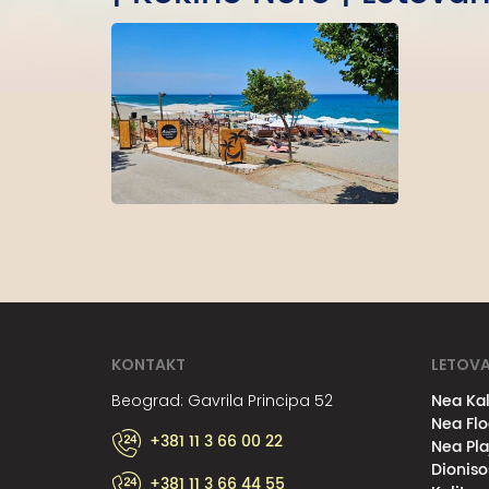
KONTAKT
LETOVA
Nea Kal
Beograd: Gavrila Principa 52
Nea Flo
+381 11 3 66 00 22
Nea Pla
Dioniso
+381 11 3 66 44 55