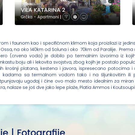
VILA KATARINA 2
Grčka - Apartmani
|
om i faunom kao i specifičnom klimom koja proizilazi iz jedinst
Ossa, na oko 140km od Soluna i oko 70km od Paralije. Prema n
ro (crvena voda) je dobilo po termalnim izvorima iz koji
nkastu boju ali i lekovita svojstva, zbog kojih je postalo pop
ih krošnji platana, kestena i javora, ispresecano potocima i
 u kadama sa termalnom vodom tako i na šljunkovitim ili 
otpunjavaju ugođaj i čine ovo malo mesto idealnim za miran o
ra, nalaze se još dve jako lepe plaže, Platia Ammos i Koutsoupi
je | Fotografije