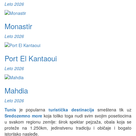
Leto 2026
Monastir
Leto 2026
Port El Kantaoui
Leto 2026
Mahdia
Leto 2026
Tunis
je popularna
turistička destinacija
smeštena tik uz
Sredozemno more
koja toliko toga nudi svim svojim posetiocima
u svakom regionu zemlje: širok spektar pejzaža, obala koja se
proteže na 1.250km, jedinstvenu tradiciju i običaje i bogato
istorijsko nasleđe.