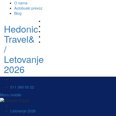
O nama
Autobuski prevoz
Blog
Hedonic
Travel&
/
Letovanje
2026
011 366 00 22
Menu mobile
Letovanje 2026