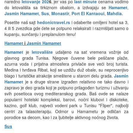
naredno
l
etovanje 202
6
, jer vas po
last minute
cenama vodimo
do letovališta sa tirkiznom obalom, a izdvajaju se
Hamamet
,
Jasmin Hamamet
,
Sus
,
Monastir
,
Port El Kantaoui
,
Mahdia.
Posetite naš sajt
hedonictravel.rs
i odaberite omiljeni hotel sa 3,
4 ili 5 zvezdica gde ćete se potpuno relaksirati i razmišljati samo o
kupanju, sunčanju i preplanulom tenu!
Hamamet
i
Jasmin Hamamet
Hamamet
je
letovalište
udaljeno na sat vremena vožnje od
glavnog grada Tunisa. Njegove čuvene bele peščane plaže,
azurna voda i prijatna atmosfera privlače sve veći broj turista.
Medina i tvrđava Ribat, koji se uzdižu duž obale, su neprocenjivo
blago i turističke atrakcije smeštene u starom delu grada.
Jasmin
Hamamet
je s druge strane izgrađen relativno ne tako davno i
zapravo je deo grada koji je potpuno prilagođen turizmu i uživanju
svih posetioca ovog mediteranskog grada. Baš ovde se nalaze
popularni hotelski kompleksi, barovi, noćni klubovi i diskoteke,
kazino, golf klub, najveći vodeni park u Tunisu "Fliper", najbolji
centri za talasoterapiju. Odmor u Hamametu je odličan za
porodice sa decom, kao i za ljubitelje aktivnog noćnog života.
Sus