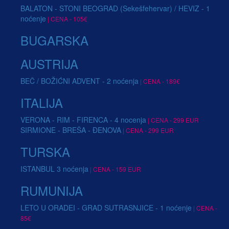
BALATON - STONI BEOGRAD (Sekešfehervar) / HEVIZ - 1
noćenje
| CENA - 105€
BUGARSKA
AUSTRIJA
BEČ / BOŽIĆNI ADVENT - 2 noćenja
| CENA - 189€
ITALIJA
VERONA - RIM - FIRENCA - 4 nocenja
| CENA - 299 EUR
SIRMIONE - BREŠA - ĐENOVA
| CENA - 299 EUR
TURSKA
ISTANBUL 3 noćenja
| CENA - 159 EUR
RUMUNIJA
LETO U ORADEI - GRAD SUTRASNJICE - 1 noćenje
| CENA -
85€