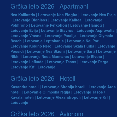
Grčka leto 2026 | Apartmani
Nea Kalikratia | Letovanje
Nea Flogita | Letovanje
Nea Plaja
| Letovanje
Dionisos | Letovanje
Kalitea | Letovanje
Polihrono | Letovanje
Pefkohori | Letovanje
Hanioti |
Letovanje
Evija | Letovanje
Stavros | Letovanje
Asprovalta |
Letovanje
Vrasna | Letovanje
Paralija | Letovanje
Olympic
Beach | Letovanje
Leptokarija | Letovanje
Nei Pori |
Letovanje
Kokino Nero | Letovanje
Skala Furka | Letovanje
Possidi | Letovanje
Nea Skioni | Letovanje
Sarti I Letovanje
Nikiti I Letovanje
Neos Marmaras | Letovanje
Sivota |
Letovanje
Lefkada | Letovanje
Tasos | Letovanje
Parga |
Letovanje
Krf | Letovanje
Grčka leto 2026 | Hoteli
Kasandra hoteli | Letovanje
Sitonija hoteli | Letovanje
Atos
hoteli | Letovanje
Olimpska regija | Letovanje
Tasos /
Kavala hoteli | Letovanje
Alexandropoli | Letovanje
Krf |
Letovanje
Grčka leto 2026 | Avionom