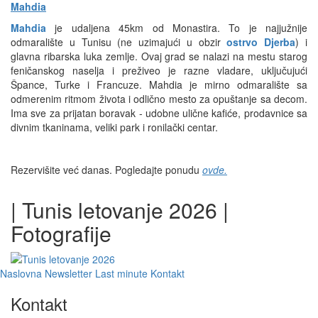
Mahdia
Mahdia
je udaljena 45km od Monastira. To je najjužnije
odmaralište u Tunisu (ne uzimajući u obzir
ostrvo Djerba
) i
glavna ribarska luka zemlje. Ovaj grad se nalazi na mestu starog
feničanskog naselja i preživeo je razne vladare, uključujući
Špance, Turke i Francuze. Mahdia je mirno odmaralište sa
odmerenim ritmom života i odlično mesto za opuštanje sa decom.
Ima sve za prijatan boravak - udobne ulične kafiće, prodavnice sa
divnim tkaninama, veliki park i ronilački centar.
Rezervišite već danas. Pogledajte ponudu
ovde.
| Tunis letovanje 2026 |
Fotografije
Naslovna
Newsletter
Last minute
Kontakt
Kontakt