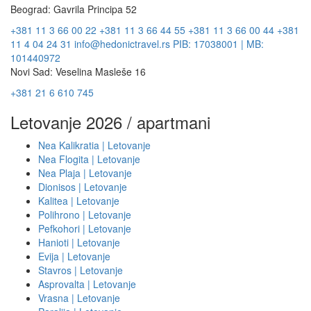
Beograd: Gavrila Principa 52
+381 11 3 66 00 22
+381 11 3 66 44 55
+381 11 3 66 00 44
+381
11 4 04 24 31
info@hedonictravel.rs
PIB: 17038001 | MB:
101440972
Novi Sad: Veselina Masleše 16
+381 21 6 610 745
Letovanje 2026 / apartmani
Nea Kalikratia | Letovanje
Nea Flogita | Letovanje
Nea Plaja | Letovanje
Dionisos | Letovanje
Kalitea | Letovanje
Polihrono | Letovanje
Pefkohori | Letovanje
Hanioti | Letovanje
Evija | Letovanje
Stavros | Letovanje
Asprovalta | Letovanje
Vrasna | Letovanje