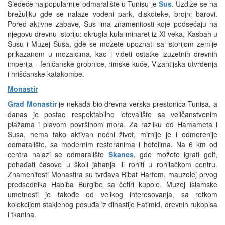
Sledeće najpopularnije odmaralište u Tunisu je
Sus
. Uzdiže se na
brežuljku gde se nalaze vodeni park, diskoteke, brojni barovi.
Pored aktivne zabave, Sus ima znamenitosti koje podsećaju na
njegovu drevnu istoriju: okrugla kula-minaret iz XI veka, Kasbah u
Susu i Muzej Susa, gde se možete upoznati sa istorijom zemlje
prikazanom u mozaicima, kao i videti ostatke izuzetnih drevnih
imperija - feničanske grobnice, rimske kuće, Vizantijska utvrđenja
i hrišćanske katakombe.
Monastir
Grad Monastir
je nekada bio drevna verska prestonica Tunisa, a
danas je postao respektabilno letovalište sa veličanstvenim
plažama i plavom površinom mora. Za razliku od Hamameta i
Susa, nema tako aktivan noćni život, mirnije je i odmerenije
odmaralište, sa modernim restoranima i hotelima. Na 6 km od
centra nalazi se odmaralište
Skanes
, gde možete igrati golf,
pohađati časove u školi jahanja ili roniti u ronilačkom centru.
Znamenitosti Monastira su tvrđava Ribat Hartem, mauzolej prvog
predsednika Habiba Burgibe sa četiri kupole. Muzej islamske
umetnosti je takođe od velikog interesovanja, sa retkom
kolekcijom staklenog posuđa iz dinastije Fatimid, drevnih rukopisa
i tkanina.