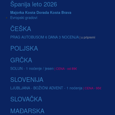
Španija leto 2026
Majorka
Kosta Dorada
Kosta Brava
Evropski gradovi
ČEŠKA
PRAG AUTOBUSOM 6 DANA 3 NOCENJA
| u pripremi
POLJSKA
GRČKA
SOLUN - 1 noćenje / jesen
| CENA - od 89€
SLOVENIJA
LJUBLJANA - BOŽIĆNI ADVENT - 1 noćenja
| CENA - 95€
SLOVAČKA
MAĐARSKA