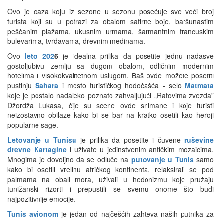
Ovo je oaza koju iz sezone u sezonu posećuje sve veći broj
turista koji su u potrazi za obalom safirne boje, baršunastim
peščanim plažama, ukusnim urmama, šarmantnim francuskim
bulevarima, tvrđavama, drevnim medinama.
Ovo
leto 202
6
je idealna prilika da posetite jednu nadasve
gostoljubivu zemlju sa dugom obalom, odličnim modernim
hotelima i visokokvalitetnom uslugom. Baš ovde možete posetiti
pustinju
Sahara
i mesto turističkog hodočašća - selo
Matmata
koje je postalo nadaleko poznato zahvaljujući „Ratovima zvezda”
Džordža Lukasa, čije su scene ovde snimane i koje turisti
neizostavno obilaze kako bi se bar na kratko osetili kao heroji
popularne sage.
Letovanje u Tunisu
je prilika da posetite i čuvene
ruševine
drevne Kartagine
i uživate u jedinstvenim antičkim mozaicima.
Mnogima je dovoljno da se odluče na
putovanje u Tunis
samo
kako bi osetili vrelinu afričkog kontinenta, relaksirali se pod
palmama na obali mora, uživali u hedonizmu koje pružaju
tunižanski rizorti i prepustili se svemu onome što budi
najpozitivnije emocije.
Tunis avionom
je jedan od najčešćih zahteva naših putnika za