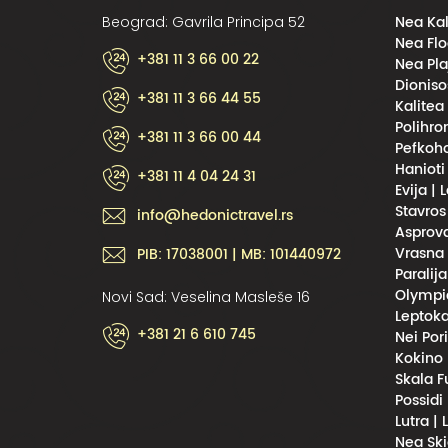
Nea Kal
Beograd: Gavrila Principa 52
Nea Flo
+381 11 3 66 00 22
Nea Pla
Dioniso
+381 11 3 66 44 55
Kalitea
Polihro
+381 11 3 66 00 44
Pefkoho
Hanioti
+381 11 4 04 24 31
Evija | 
Stavros
info@hedonictravel.rs
Asprova
Vrasna 
PIB: 17038001 | MB: 101440972
Paralija
Olympic
Novi Sad: Veselina Masleše 16
Leptoka
+381 21 6 610 745
Nei Por
Kokino 
Skala F
Possidi
Lutra |
Nea Ski