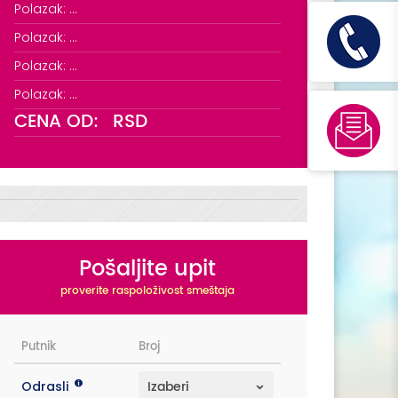
Polazak: ...
Polazak: ...
Polazak: ...
Polazak: ...
CENA OD:
RSD
Pošaljite upit
proverite raspoloživost smeštaja
Putnik
Broj
Odrasli