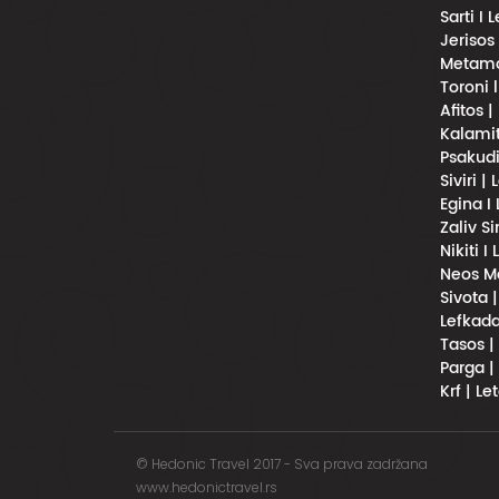
Sarti I 
Jerisos
Metamor
Toroni 
Afitos |
Kalamit
Psakudi
Siviri |
Egina I
Zaliv S
Nikiti I
Neos Ma
Sivota 
Lefkada
Tasos |
Parga |
Krf | Le
© Hedonic Travel 2017 - Sva prava zadržana
www.hedonictravel.rs