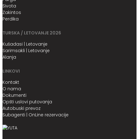
Sivota
Zakintos
Perdika
TURSKA / LETOVANJE 2026
Kušadasi | Letovanje
Sarimsakli | Letovanje
Alanja
LINKOVI
Kontakt
O nama
Dokumenti
Opšti uslovi putovanja
Autobuski prevoz
Subagenti | OnLine rezervacije