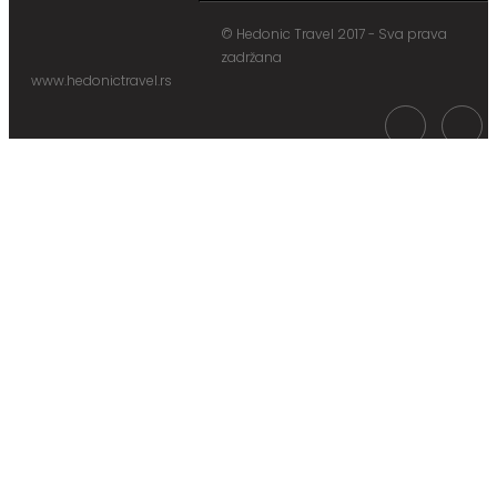
© Hedonic Travel 2017 - Sva prava
zadržana
www.hedonictravel.rs