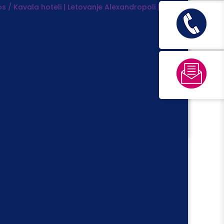
s / Kavala hoteli | Letovanje
Alexandropoli |
popust do
10%