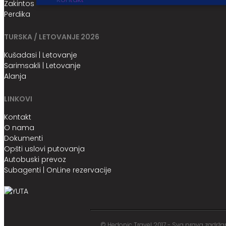
Zakintos
Perdika
TURSKA / LETOVANJE 2026
Kušadasi | Letovanje
Sarimsakli | Letovanje
Alanja
LINKOVI
Kontakt
O nama
Dokumenti
Opšti uslovi putovanja
Autobuski prevoz
Subagenti | OnLine rezervacije
© Hedonic Travel 2017 - Sva prava zadrž