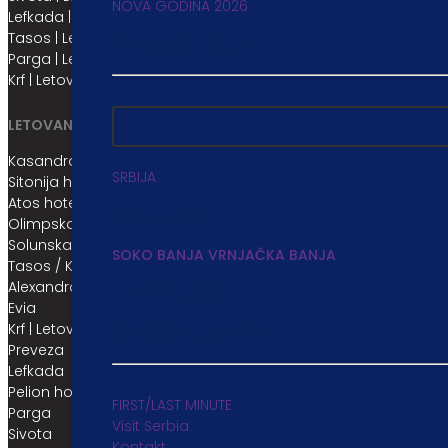
NOVA GODINA 2026
Lefkada | Letovanje
Tasos | Letovanje
NOVA GODINA 2026
Parga | Letovanje
Krf | Letovanje
LETOVANJE 2026 / HOTELI
Kasandra hoteli | Letovanje
SRBIJA
Sitonija hoteli | Letovanje
Atos hoteli | Letovanje
BANJE SRBIJE
Olimpska regija | Letovanje
Solunska regija hoteli
SOKO BANJA
VRNJAČKA BANJA
Tasos / Kavala hoteli | Letovanje
Alexandropoli | Letovanje
PLANINE SRBIJE
Evia
Krf | Letovanje
IZLETI I PUTOVANJA
Preveza
Lefkada
Pelion hoteli
FIRST/LAST MINUTE
Parga
Visit Serbia
Sivota
Kontakt