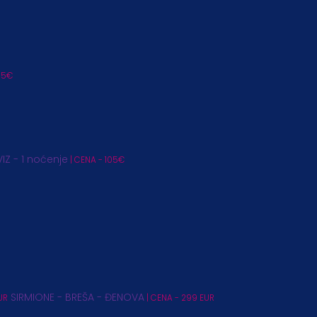
95€
IZ - 1 noćenje
| CENA - 105€
SIRMIONE - BREŠA - ĐENOVA
UR
| CENA - 299 EUR