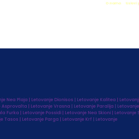
O nama
Uslovi
etovanje
nje
Nea Plaja | Letovanje
Dionisos | Letovanje
Kalitea | Letovanj
e
Asprovalta | Letovanje
Vrasna | Letovanje
Paralija | Letovanje
la Furka | Letovanje
Possidi | Letovanje
Nea Skioni | Letovanje
je
Tasos | Letovanje
Parga | Letovanje
Krf | Letovanje