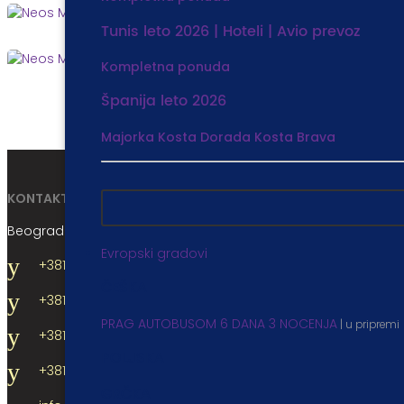
Tunis leto 2026 | Hoteli | Avio prevoz
Kompletna ponuda
Španija leto 2026
Majorka
Kosta Dorada
Kosta Brava
KONTAKT
Beograd: Gavrila Principa 52
Evropski gradovi
+381 11 3 66 00 22
ČEŠKA
+381 11 3 66 44 55
PRAG AUTOBUSOM 6 DANA 3 NOCENJA
| u pripremi
+381 11 3 66 00 44
POLJSKA
+381 11 4 04 24 31
GRČKA