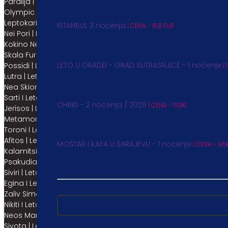
Paralija | Letovanje
TURSKA
Olympic Beach | Letovanje
Leptokarija | Letovanje
ISTANBUL 3 noćenja
| CENA - 159 EUR
Nei Pori | Letovanje
RUMUNIJA
Kokino Nero | Letovanje
Skala Furka | Letovanje
LETO U ORADEI - GRAD SUTRASNJICE - 1 noćenje
Possidi | Letovanje
| 
Lutra | Letovanje
SEVERNA MAKEDONIJA
Nea Skioni | Letovanje
Sarti I Letovanje
OHRID - 2 noćenja / 2026
| CENA - 129€
Jerisos | Letovanje
Metamorfosi I Letovanje
BOSNA I HERCEGOVINA
Toroni l Letovanje
Afitos | Letovanje
MOSTAR I KAFA U SARAJEVU - 1 noćenje
| CENA - 95
Kalamitsi I Letovanje
Psakudia l Letovanje
POKLONIČKA PUTOVANJA
Siviri | Letovanje
Egina I Letovanje
Zaliv Simontiko l Letovanje
Nikiti I Letovanje
Neos Marmaras | Letovanje
Sivota | Letovanje