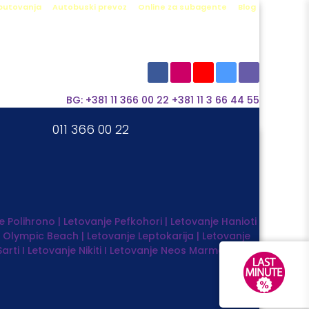
 putovanja
Autobuski prevoz
Online za subagente
Blog
×
×
BG: +381 11 366 00 22
+381 11 3 66 44 55
011 366 00 22
e
Polihrono | Letovanje
Pefkohori | Letovanje
Hanioti
Olympic Beach | Letovanje
Leptokarija | Letovanje
Sarti I Letovanje
Nikiti I Letovanje
Neos Marmaras |