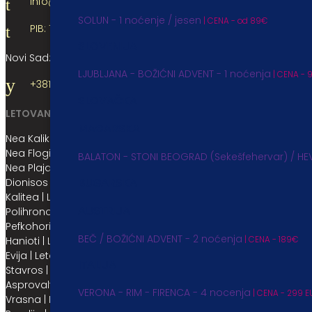
info@hedonictravel.rs
SOLUN - 1 noćenje / jesen
| CENA - od 89€
PIB: 17038001 | MB: 101440972
SLOVENIJA
Novi Sad: Veselina Masleše 16
LJUBLJANA - BOŽIĆNI ADVENT - 1 noćenja
| CENA - 
+381 21 6 610 745
SLOVAČKA
LETOVANJE 2026 / APARTMANI
MAĐARSKA
Nea Kalikratia | Letovanje
Nea Flogita | Letovanje
BALATON - STONI BEOGRAD (Sekešfehervar) / HEV
Nea Plaja | Letovanje
BUGARSKA
Dionisos | Letovanje
Kalitea | Letovanje
AUSTRIJA
Polihrono | Letovanje
Pefkohori | Letovanje
BEČ / BOŽIĆNI ADVENT - 2 noćenja
| CENA - 189€
Hanioti | Letovanje
Evija | Letovanje
ITALIJA
Stavros | Letovanje
Asprovalta | Letovanje
VERONA - RIM - FIRENCA - 4 nocenja
| CENA - 299 E
Vrasna | Letovanje