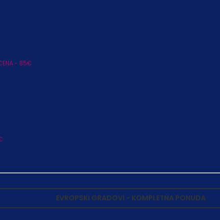
CENA - 85€
€
EVROPSKI GRADOVI - KOMPLETNA PONUDA