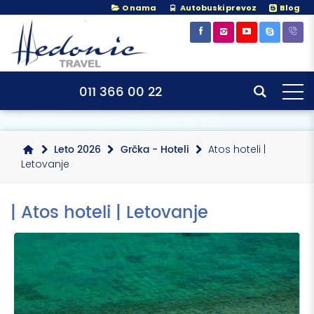
O nama
Autobuski prevoz
Blog
×
×
011 366 00 22
Leto 2026
Grčka - Hoteli
Atos hoteli |
Letovanje
| Atos hoteli | Letovanje