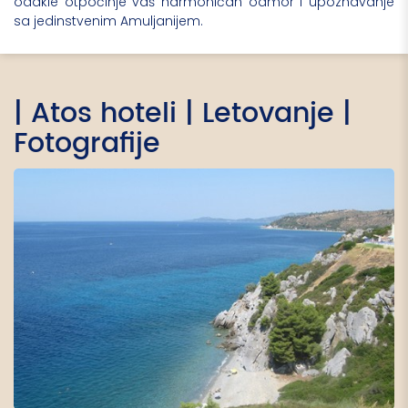
odakle otpočinje vaš harmoničan odmor i upoznavanje
sa jedinstvenim Amuljanijem.
| Atos hoteli | Letovanje |
Fotografije