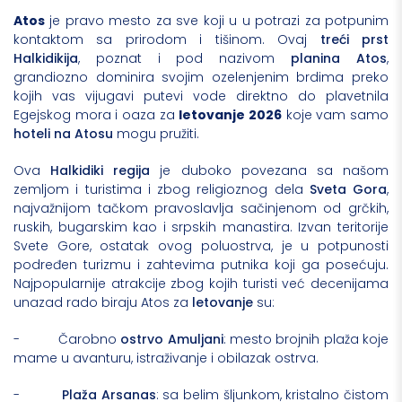
Atos
je pravo mesto za sve koji u u potrazi za potpunim
kontaktom sa prirodom i tišinom. Ovaj
treći prst
Halkidikija
, poznat i pod nazivom
planina Atos
,
grandiozno dominira svojim ozelenjenim brdima preko
kojih vas vijugavi putevi vode direktno do plavetnila
Egejskog mora i oaza za
letovanje 2026
koje vam samo
hoteli na Atosu
mogu pružiti.
Ova
Halkidiki regija
je duboko povezana sa našom
zemljom i turistima i zbog religioznog dela
Sveta Gora
,
najvažnijom tačkom pravoslavlja sačinjenom od grčkih,
ruskih, bugarskim kao i srpskih manastira. Izvan teritorije
Svete Gore, ostatak ovog poluostrva, je u potpunosti
podređen turizmu i zahtevima putnika koji ga posećuju.
Najpopularnije atrakcije zbog kojih turisti već decenijama
unazad rado biraju Atos za
letovanje
su:
- Čarobno
ostrvo Amuljani
: mesto brojnih plaža koje
mame u avanturu, istraživanje i obilazak ostrva.
-
Plaža Arsanas
: sa belim šljunkom, kristalno čistom