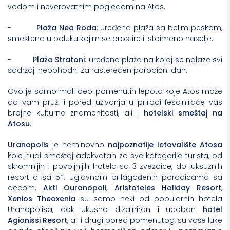
vodom i neverovatnim pogledom na Atos.
-
Plaža Nea Roda
: uređena plaža sa belim peskom,
smeštena u poluku kojim se prostire i istoimeno naselje.
-
Plaža Stratoni
: uređena plaža na kojoj se nalaze svi
sadržaji neophodni za rasterećen porodični dan.
Ovo je samo mali deo pomenutih lepota koje Atos može
da vam pruži i pored uživanja u prirodi fesciniraće vas
brojne kulturne znamenitosti, ali i
hotelski smeštaj na
Atosu
.
Uranopolis
je neminovno
najpoznatije letovalište Atosa
koje nudi smeštaj adekvatan za sve kategorije turista, od
skromnijih i povoljnijih hotela sa 3 zvezdice, do luksuznih
resort-a sa 5*, uglavnom prilagođenih porodicama sa
decom.
Akti Ouranopoli
,
Aristoteles Holiday Resort
,
Xenios Theoxenia
su samo neki od popularnih hotela
Uranopolisa, dok ukusno dizajniran i udoban
hotel
Agionissi Resort
, ali i drugi pored pomenutog, su vaše luke