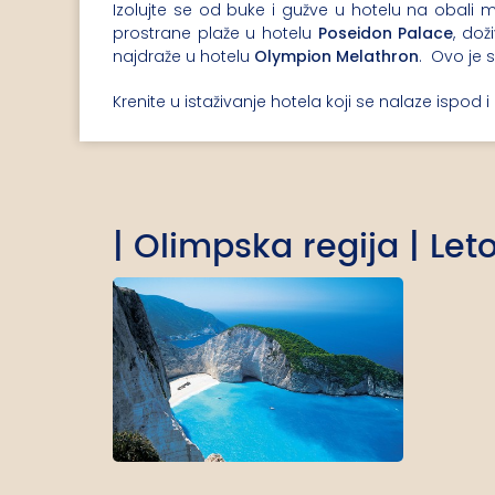
Izolujte se od buke i gužve u hotelu na obali
prostrane plaže u hotelu
Poseidon Palace
, doži
najdraže u hotelu
Olympion Melathron
. Ovo je
Krenite u istaživanje hotela koji se nalaze isp
| Olimpska regija | Let