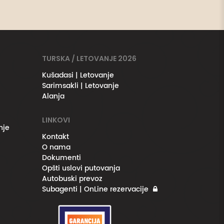
TURSKA / LETOVANJE 2026
Kušadasi | Letovanje
Sarimsakli | Letovanje
Alanja
LINKOVI
nje
Kontakt
O nama
Dokumenti
Opšti uslovi putovanja
Autobuski prevoz
Subagenti | OnLine rezervacije