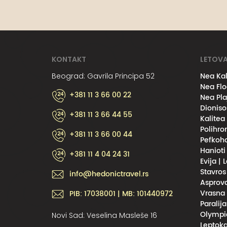
KONTAKT
LETOVA
Nea Kal
Beograd: Gavrila Principa 52
Nea Flo
+381 11 3 66 00 22
Nea Pla
Dioniso
+381 11 3 66 44 55
Kalitea
Polihro
+381 11 3 66 00 44
Pefkoho
Hanioti
+381 11 4 04 24 31
Evija | 
Stavros
info@hedonictravel.rs
Asprova
Vrasna 
PIB: 17038001 | MB: 101440972
Paralija
Olympic
Novi Sad: Veselina Masleše 16
Leptoka