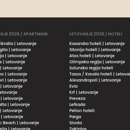
NJE 2026 / APARTMANI
LETOVANJE 2026 / HOTELI
ikratia | Letovanje
Kasandra hoteli | Letovanje
gita | Letovanje
Sitonija hoteli | Letovanje
ja | Letovanje
Atos hoteli | Letovanje
s | Letovanje
Olimpska regija | Letovanje
 | Letovanje
Solunska regija hoteli
no | Letovanje
Tasos / Kavala hoteli | Letova
ri | Letovanje
Alexandropoli | Letovanje
 | Letovanje
Evia
Letovanje
Krf | Letovanje
 | Letovanje
Preveza
lta | Letovanje
Lefkada
| Letovanje
Pelion hoteli
 | Letovanje
Parga
 Beach | Letovanje
Sivota
rija | Letovanje
Zakintos