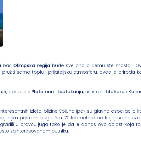
a baš
Olimpska regija
bude sve ono o čemu ste maštali. Ov
ružiti samo toplu i prijateljsku atmosferu, ovde je priroda ko
ach
, porodični
Platamon
i
Leptokarija
, ušuškani
Litohoro
i
Korin
 interesantnih izleta, blizine Soluna ipak su glavna asocijaci
ajfinijim peskom duga čak 70 kilometara na kojoj se nalaze
 izgradili u pravcu juga tako je da je danas ovo oblast koja ra
esto zainteresovanom putniku.