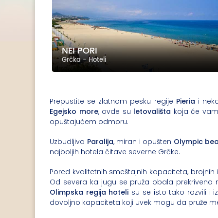
NEI PORI
Grčka - Hoteli
Prepustite se zlatnom pesku regije
Pieria
i nek
Egejsko more
, ovde su
letovališta
koja će vam p
opuštajućem odmoru.
Uzbudljiva
Paralija
, miran i opušten
Olympic be
najboljih hotela čitave severne Grčke.
Pored kvalitetnih smeštajnih kapaciteta, brojnih
Od severa ka jugu se pruža obala prekrivena n
Olimpska regija hoteli
su se isto tako razvili i
dovoljno kapaciteta koji uvek mogu da pruže m