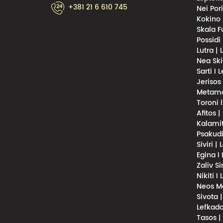
+381 21 6 610 745
Nei Por
Kokino 
Skala F
Possidi
Lutra |
Nea Ski
Sarti I 
Jerisos
Metamor
Toroni 
Afitos |
Kalamit
Psakudi
Siviri |
Egina I
Zaliv S
Nikiti I
Neos Ma
Sivota 
Lefkada
Tasos |