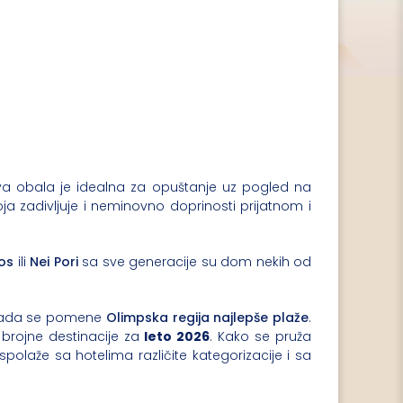
a obala je idealna za opuštanje uz pogled na
ja zadivljuje i neminovno doprinosti prijatnom i
os
ili
Nei Pori
sa sve generacije su dom nekih od
ja kada se pomene
Olimpska regija najlepše plaže
.
 brojne destinacije za
leto 2026
. Kako se pruža
spolaže sa hotelima različite kategorizacije i sa