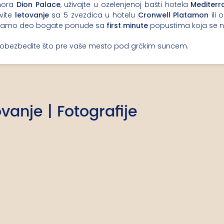
 mora
Dion Palace
, uživajte u ozelenjenoj bašti hotela
Mediterr
vite
letovanje
sa 5 zvezdica u hotelu
Cronwell Platamon
ili 
 samo deo bogate ponude sa
first minute
popustima koja se na
od i obezbedite što pre vaše mesto pod grčkim suncem.
ovanje | Fotografije