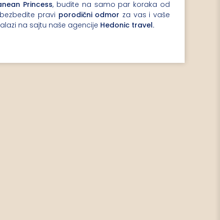
anean Princess
, budite na samo par koraka od
obezbedite pravi
porodični odmor
za vas i vaše
.
lazi na sajtu naše agencije
Hedonic travel