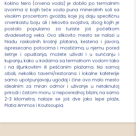
Kokino Nero (crvena voda) je dobilo po termalnim
izvorima iz kojih teče voda puna mineralnih soli sa
visokim procentom gvožđa, koje joj daju specifičnu
crvenkastu boju ali i lekovita svojstva, zbog kojih je
postalo popularno za turiste još početkom
dvadesetog veka. Ovo slikovito mesto se nalazi u
hladu raskošnih krošnji platana, kestena i javora,
ispresecano potocima i mostićima, u njemu pored
šetnje i opuštanja, možete uživati i u sunčanju i
kupanju, kako u kadama sa termalnom vodom tako
i na šljunkovitim ili peščanim plažama. Na samoj
obali, nekoliko taverni/restorana i lokalne kafeterije
samo upotpunjavaju ugođaj i čine ovo malo mesto
idealnim za miran odmor i uživanje u netaknutoj
prirodi i čistom moru. U neposrednoj blizini, na samo
2-3 kilometra, nalaze se još dve jako lepe plaže,
Platia Ammos i Koutsoupia.