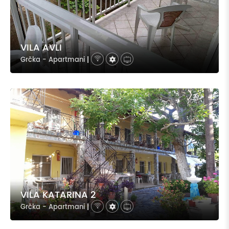
VILA AVLI
Grčka - Apartmani
|
VILA KATARINA 2
Grčka - Apartmani
|