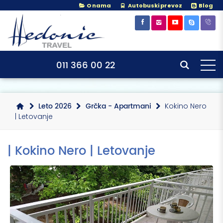
O nama
Autobuski prevoz
Blog
×
×
011 366 00 22
Leto 2026
Grčka - Apartmani
Kokino Nero
| Letovanje
| Kokino Nero | Letovanje