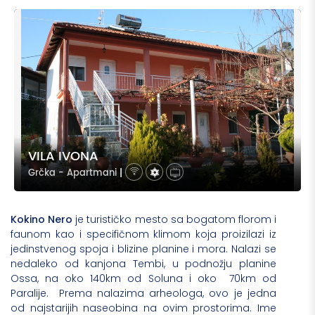
VILA IVONA
Grčka - Apartmani
|
Kokino Nero
je turističko mesto sa bogatom florom i
faunom kao i specifičnom klimom koja proizilazi iz
jedinstvenog spoja i blizine planine i mora. Nalazi se
nedaleko od kanjona Tembi, u podnožju planine
Ossa, na oko 140km od Soluna i oko 70km od
Paralije. Prema nalazima arheologa, ovo je jedna
od najstarijih naseobina na ovim prostorima. Ime