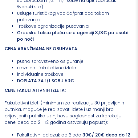
sa doručkom 1/2+1 i 1/1 sobe na upit (doručak–
švedski sto)
Usluge turističkog vodiča/pratioca tokom
putovanja,
Troškove ogranizacije putovanja.
Gradska taksa plaća se u agenciji 3,13€ po osobi
po noći
CENA ARANŽMANA NE OBUHVATA:
putno zdravstveno osiguranje
ulaznice i fakultativne izlete
individualne troškove
DOPLATA ZA 1/1 SOBU 50€
CENE FAKULTATIVNIH IZLETA:
Fakultativni izleti (minimum za realizaciju 30 prijavljenih
putnika, moguće je realizovati izlete i uz manji broj
prijavljenih putnika uz njihovu saglasnost za korekciju
cene, deca od 2 - 12 godina ostvaruju popust):
Fakultativni odlazak do Bleda
30€/ 20€ deca do 12