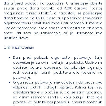
dana pred polazak na putovanje. U smeštajne objekte
seulazi prvog dana boravka od 15:00 časova (postoji
mogućnost ranijeg ulaska), a napuštaju se poslednjeg
dana boravka do 09:00 časova. Upojedinim smeštajnim
objektima treći i četvrti ležaj mogu biti pomoćni. Dimenzija
i izgled pomoćnog ležaja zavise od smeštajnih objekata,
može biti sofa na razvlačenje, ali je uglavnom kao
klasičan krevet.
OPŠTE NAPOMENE:
Dan pred polazak organizator putovanja šalje
obaveštenje sa svim detaljima polaska. Ukoliko ne
dobijete poruku obavezno kontaktirajte agenciju
radi dobijanja tačnih podataka oko polaska na
putovanje.
Organizator putovanja nije ovlašćen da proverava
valjanost putnih i drugih isprava. Putnici koji nisu
državljani Srbije u obavezi su da se sami upoznaju
sa viznim režimom zemlje u koju putuju i kroz koje
prolaze. Za putnike koji poseduju crveni biometrijski