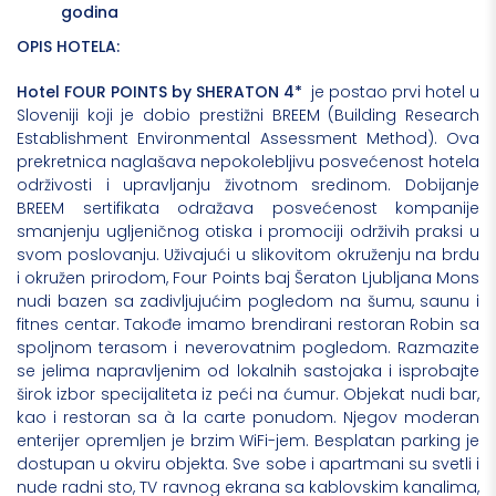
godina
OPIS HOTELA:
Hotel FOUR POINTS by SHERATON 4*
je postao prvi hotel u
Sloveniji koji je dobio prestižni BREEM (Building Research
Establishment Environmental Assessment Method). Ova
prekretnica naglašava nepokolebljivu posvećenost hotela
održivosti i upravljanju životnom sredinom. Dobijanje
BREEM sertifikata odražava posvećenost kompanije
smanjenju ugljeničnog otiska i promociji održivih praksi u
svom poslovanju. Uživajući u slikovitom okruženju na brdu
i okružen prirodom, Four Points baj Šeraton Ljubljana Mons
nudi bazen sa zadivljujućim pogledom na šumu, saunu i
fitnes centar. Takođe imamo brendirani restoran Robin sa
spoljnom terasom i neverovatnim pogledom. Razmazite
se jelima napravljenim od lokalnih sastojaka i isprobajte
širok izbor specijaliteta iz peći na ćumur. Objekat nudi bar,
kao i restoran sa à la carte ponudom. Njegov moderan
enterijer opremljen je brzim WiFi-jem. Besplatan parking je
dostupan u okviru objekta. Sve sobe i apartmani su svetli i
nude radni sto, TV ravnog ekrana sa kablovskim kanalima,