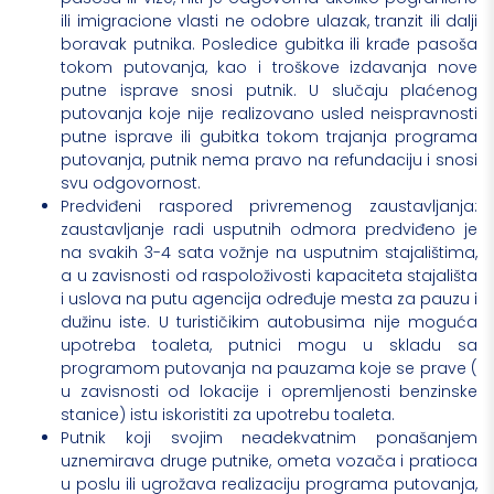
ili imigracione vlasti ne odobre ulazak, tranzit ili dalji
boravak putnika. Posledice gubitka ili krađe pasoša
tokom putovanja, kao i troškove izdavanja nove
putne isprave snosi putnik. U slučaju plaćenog
putovanja koje nije realizovano usled neispravnosti
putne isprave ili gubitka tokom trajanja programa
putovanja, putnik nema pravo na refundaciju i snosi
svu odgovornost.
Predviđeni raspored privremenog zaustavljanja:
zaustavljanje radi usputnih odmora predviđeno je
na svakih 3-4 sata vožnje na usputnim stajalištima,
a u zavisnosti od raspoloživosti kapaciteta stajališta
i uslova na putu agencija određuje mesta za pauzu i
dužinu iste. U turističikim autobusima nije moguća
upotreba toaleta, putnici mogu u skladu sa
programom putovanja na pauzama koje se prave (
u zavisnosti od lokacije i opremljenosti benzinske
stanice) istu iskoristiti za upotrebu toaleta.
Putnik koji svojim neadekvatnim ponašanjem
uznemirava druge putnike, ometa vozača i pratioca
u poslu ili ugrožava realizaciju programa putovanja,