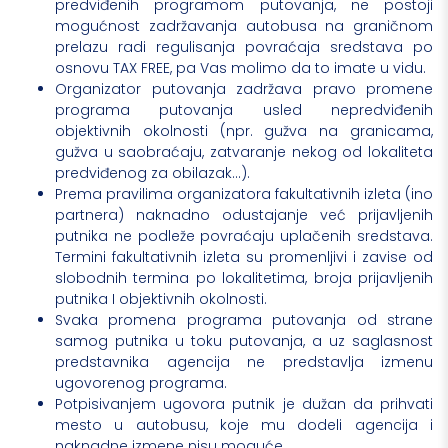
predviđenih programom putovanja, ne postoji
mogućnost zadržavanja autobusa na graničnom
prelazu radi regulisanja povraćaja sredstava po
osnovu TAX FREE, pa Vas molimo da to imate u vidu.
Organizator putovanja zadržava pravo promene
programa putovanja usled nepredviđenih
objektivnih okolnosti (npr. gužva na granicama,
gužva u saobraćaju, zatvaranje nekog od lokaliteta
predviđenog za obilazak...).
Prema pravilima organizatora fakultativnih izleta (ino
partnera) naknadno odustajanje već prijavljenih
putnika ne podleže povraćaju uplačenih sredstava.
Termini fakultativnih izleta su promenljivi i zavise od
slobodnih termina po lokalitetima, broja prijavljenih
putnika I objektivnih okolnosti.
Svaka promena programa putovanja od strane
samog putnika u toku putovanja, a uz saglasnost
predstavnika agencija ne predstavlja izmenu
ugovorenog programa.
Potpisivanjem ugovora putnik je dužan da prihvati
mesto u autobusu, koje mu dodeli agencija i
naknadne izmene nisu moguće.