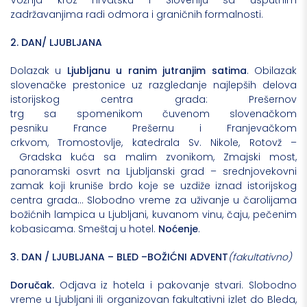
Vožnja kroz Hrvatsku i Sloveniju sa usputnim
zadržavanjima radi odmora i graničnih formalnosti.
2.
DAN/ LJUBLJANA
Dolazak u
Ljubljanu u ranim jutranjim satima
. Obilazak
slovenačke prestonice uz razgledanje najlepših delova
istorijskog centra grada: Prešernov
trg sa spomenikom čuvenom slovenačkom
pesniku France Prešernu i Franjevačkom
crkvom, Tromostovlje, katedrala Sv. Nikole, Rotovž –
Gradska kuća sa malim zvonikom, Zmajski most,
panoramski osvrt na Ljubljanski grad – srednjovekovni
zamak koji kruniše brdo koje se uzdiže iznad istorijskog
centra grada… Slobodno vreme za uživanje u čarolijama
božićnih lampica u Ljubljani, kuvanom vinu, čaju, pečenim
kobasicama. Smeštaj u hotel.
Noćenje
.
3.
DAN / LJUBLJANA – BLED –BOŽIĆNI ADVENT
(fakultativno)
Doručak.
Odjava iz hotela i pakovanje stvari. Slobodno
vreme u Ljubljani ili organizovan fakultativni izlet do Bleda,