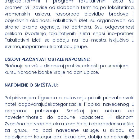
trajekta…Termini i program fakultativnih izleta su
promenljivi i zavise od slobodnih termina po lokalitetima,
vremenskih uslova, rasporeda plovidbe brodova i
objektivnih okolnosti. Fakultativni izleti su organizovani od
strane lokalne agencije, ino-partnera. Svu odgovornost
prilikom izvođenja fakultativnih izleta snosi ino-partner.
Fakultativni izleti se plaćaju na licu mesta, isključivo u
evrima, inopartneru ili pratiocu grupe.
USLOVI PLAĆANJA I OSTALE NAPOMENE:
Plaćanje se vrši u dinarskoj protivvrednosti po srednjem
kursu Narodne banke Srbije na dan uplate.
NAPOMENE O SMEŠTAJU:
Potpisivanjem Ugovora o putovanju putnik prihvata svaki
hotel odgovarajućekategorizacije i opisa navedenog u
programu putovanja. Smeštaj jeu nekom od
navedenihhotela do popune kapaciteta, ili sličnom.
Zvanična potvrda hotela u kom će biti obezbeđensmeštaj
za grupu, na bazi navedene usluge, u skladu sa
najavljenom kategorijom ilokacijom, dobija se najranije 5