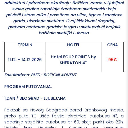
arhitekturi i prirodnom okruženju. Božićno vreme u Ljubljani
svake godine započinje čarobnom svečanošću koja
privlači i stanovnike i posetioce na ulice, trgove i mostove
grada, ukrašene svetlima. Ovaj iščekivani događaj,
pretvara centralno gradsko jezgro u svetlucajući krajolik
božićnih svetiljki i ukrasa.
TERMIN
HOTEL
CENA
Hotel FOUR POINTS by
11.12. – 14.12.2026
95€
SHERATON 4*
Fakultativno: BLED- BOŽIĆNI ADVENT
PROGRAM PUTOVANJA:
1.DAN / BEOGRAD - LJUBLJANA
Polazak sa Novog Beograda pored Brankovog mosta,
preko puta TC Ušće (bivša okretnica autobusa 43, a
sadašnje stajalište autobusa br 60, skejt park) oko 22h.