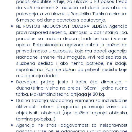
pasoš Republike Srbije, za ulazak u EU pasoš treba
da važi minimum 3 meseca od dana povratka sa
putovanja, a za ulazak u Republiku Tursku minimum
6 meseci od dana povratka s aputovanja.
NE POSTOJI MOGUĆNOST ODABIRA SEDIŠTA Agencija
pravi raspored sedenja, uzimajući u obzir starija lica,
porodice sa malom decom, trudnice kao i vreme
uplate. Potpisivanjem ugovora putnik je dužan da
prihvati mesto u autobusu koje mu dodeli agencija.
Naknadne izmene nisu moguće. Prvi red sedišta su
službena sedišta i ako nema potrebe, ne izdaju
seputnicima. Putnikje dužan da prihvati sedište koje
mu agencija dodeli.
Dozvoljeni prtljag jeste 1 kofer čija dimenzija –
dužina+širina+visina ne prelazi 158cm i jedna ručna
torba. Maksimalna težina prtljaga je 20 kg.
Dužina trajanja slobodnog vremena za individualne
aktivnosti tokom programa putovanja zavisi od
objektivnih okolnosti (npr. dužine trajanja obilaska,
termina polaska...).
Agencija ne snosi odgovornost za neispravnost
pasoša ili vize, niti je odgovorna ukoliko pogranične