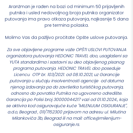
Aranžman je rađen na bazi od minimum 50 prijavljenih
putnika i usled nedovoljnog broja putnika organizator
putovanja ima pravo otkaza putovanja, najkasnije 5 dana
pre termina polaska.
Molimo Vas da pažljivo pročitate Opšte uslove putovanja.
Za sve objavljene programe važe OPŠTI USLOVI PUTOVANJA
organizatora putovanja HEDONIC TRAVEL doo, usaglašeni sa
YUTA standardima i sastavni su deo objavljenog pisanog
programa putovanja. HEDONIC TRAVEL doo poseduje
Licencu OTP br. 103/2021. od 08.10.2021, uz Garancije
putovanja u slučaju insolventnosti agencije od datuma
njenog izdavanja pa do završetka turističkog putovanja,
odnosno do povratka Putnika na ugovoreno odredište.
Garancija po Polisi broj 30000044217 vazi od 01.10.2024., koja
se aktivira kod osiguravajuće kuće "MILENIJUM OSIGURANJE",
a.d.o, Beograd , 011/7152300 prijavom na adresu ul. Milutina
Milankovića 3b, Beograd ili na mail: office@milenijum-
osiguranje.rs.