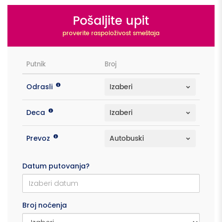
Pošaljite upit
proverite raspoloživost smeštaja
Putnik
Broj
Odrasli
Deca
Prevoz
Datum putovanja?
Broj noćenja