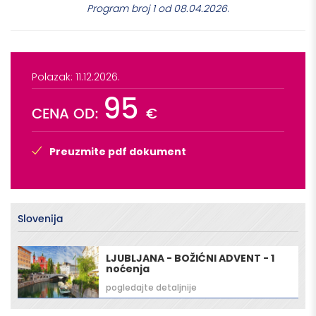
Program broj 1 od 08.04.2026
.
Polazak: 11.12.2026.
95
CENA OD:
€
Preuzmite pdf dokument
Slovenija
LJUBLJANA - BOŽIĆNI ADVENT - 1
noćenja
pogledajte detaljnije