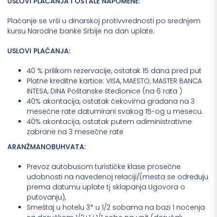
USLOVI PLAĆANJA I OSTALE NAPOMENE:
Plaćanje se vrši u dinarskoj protivvrednosti po srednjem
kursu Narodne banke Srbije na dan uplate.
USLOVI PLAĆANJA:
40 % prilikom rezervacije, ostatak 15 dana pred put
Platne kreditne kartice: VISA, MAESTO, MASTER BANCA
INTESA, DINA Poštanske štedionice (na 6 rata )
40% akontacija, ostatak čekovima građana na 3
mesečne rate datumirani svakog 15-og u mesecu.
40% akontacija, ostatak putem adiministrativne
zabrane na 3 mesečne rate
ARANŽMANOBUHVATA:
Prevoz autobusom turističke klase prosečne
udobnosti na navedenoj relaciji/(mesta se određuju
prema datumu uplate tj sklapanja Ugovora o
putovanju),
Smeštaj u hotelu 3* u 1/2 sobama na bazi 1 noćenja