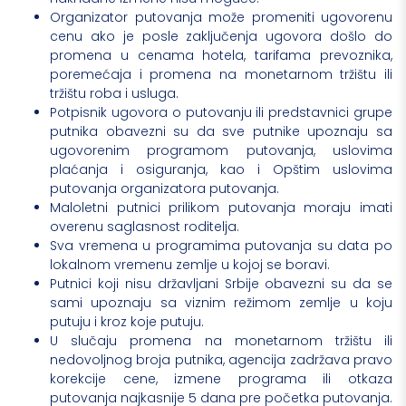
Organizator putovanja može promeniti ugovorenu
cenu ako je posle zaključenja ugovora došlo do
promena u cenama hotela, tarifama prevoznika,
poremećaja i promena na monetarnom tržištu ili
tržištu roba i usluga.
Potpisnik ugovora o putovanju ili predstavnici grupe
putnika obavezni su da sve putnike upoznaju sa
ugovorenim programom putovanja, uslovima
plaćanja i osiguranja, kao i Opštim uslovima
putovanja organizatora putovanja.
Maloletni putnici prilikom putovanja moraju imati
overenu saglasnost roditelja.
Sva vremena u programima putovanja su data po
lokalnom vremenu zemlje u kojoj se boravi.
Putnici koji nisu državljani Srbije obavezni su da se
sami upoznaju sa viznim režimom zemlje u koju
putuju i kroz koje putuju.
U slučaju promena na monetarnom tržištu ili
nedovoljnog broja putnika, agencija zadržava pravo
korekcije cene, izmene programa ili otkaza
putovanja najkasnije 5 dana pre početka putovanja.