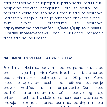
mini bar i sef veličine laptopa. Kupatilo sadrži kadu ili tuš i
besplatne toaletne potrepštine. Hotel se sastoji od 13
fleksibilnih konferencijskih sala i manjih sala za sastanke.
Jedinstveni dizajn nudi obilje prirodnog dnevnog svetla u
svim javnim i prostorima za sastanke.
https://www.marriott.com/en-us/hotels/ljufp-four-points-
ljubljana-mons/overview/
u cenu je uključeno i korišćenje
fitnes sale, sauna i bazen.
N
APOMENE U VEZI FAKULTATIVNIH IZLETA:
Fakultativni izleti nisu obavezni deo programa i zavise od
broja prijavljenih putnika. Cene fakultativnih izleta su po
osobi, minimum za realizaciju izleta je 30 putnika. Cena
izleta se uglavnom sastoji od troškova rezervacije,
prevoza, vodiča, ulaznica i organizacije. Cene izleta
podložne su promenama u slučaju nedovoljnog broja
prijavljenih putnika ili u slučaju promena cena ulaznica za
muzeje i lokalitete, goriva, putarina, parkinga, tunela,