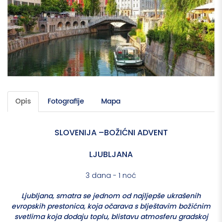
Opis
Fotografije
Mapa
SLOVENIJA –BOŽIĆNI ADVENT
LJUBLJANA
3 dana - 1 noć
Ljubljana, smatra se jednom od najljepše ukrašenih
evropskih prestonica, koja očarava s blještavim božićnim
svetlima koja dodaju toplu, blistavu atmosferu gradskoj