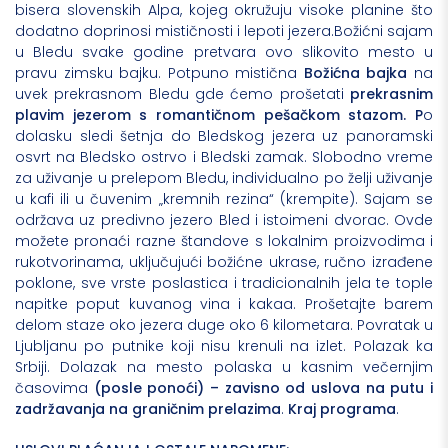
bisera slovenskih Alpa, kojeg okružuju visoke planine što
dodatno doprinosi mističnosti i lepoti jezera.Božićni sajam
u Bledu svake godine pretvara ovo slikovito mesto u
pravu zimsku bajku. Potpuno mistična
Božićna bajka
na
uvek prekrasnom Bledu gde ćemo prošetati
prekrasnim
plavim jezerom s romantičnom pešačkom stazom. P
o
dolasku sledi šetnja do Bledskog jezera uz panoramski
osvrt na Bledsko ostrvo i Bledski zamak. Slobodno vreme
za uživanje u prelepom Bledu, individualno po želji uživanje
u kafi ili u čuvenim „kremnih rezina“ (krempite). Sajam se
održava uz predivno jezero Bled i istoimeni dvorac. Ovde
možete pronaći razne štandove s lokalnim proizvodima i
rukotvorinama, uključujući božićne ukrase, ručno izrađene
poklone, sve vrste poslastica i tradicionalnih jela te tople
napitke poput kuvanog vina i kakaa. Prošetajte barem
delom staze oko jezera duge oko 6 kilometara. Povratak u
Ljubljanu po putnike koji nisu krenuli na izlet. Polazak ka
Srbiji. Dolazak na mesto polaska u kasnim večernjim
časovima
(posle ponoći) – zavisno od uslova na putu i
zadržavanja na graničnim prelazima
.
Kraj programa
.