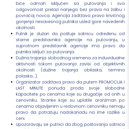
biće odmah isključen sa putovanja i sva
odgovornost prelazi nanjega bez prava na žalbu i
povraćaj novca. Agencija zadržava pravo krivičnog
gonjenja nesavesnog putnika usled gore navedenih
okolnosti.
Putnik je dužan da poštuje satnicu određenu od
starne predstavnika agencije na putovanju, u
suprotnom predstavnik agencije ima pravo da
putnika isključi sa putovanja.
Dužina trajanja slobodnog vremena za induvidualne
aktivnosti tokom putovanja zavisi od objektivnih
okolnosti (dužine trajanja obilaska, termina
polaska…).
Organizator zadržava pravo da putem PROMOCIJA I
LAST MINUTE ponuda proda svoje slobodne
kapacitete po cenama koje su drugačije od onih u
cenovniku. Stranke koje su uplatile aranžman po
cenama objavljenim u redovnom cenovniku nemaju
pravo da potražuju nadokanadu na ime razlike u
ceni.
Upozoravaju se putnici da zbog poštovanja satnica