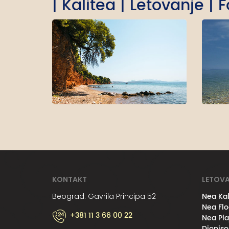
| Kalitea | Letovanje | 
KONTAKT
LETOVA
Nea Kal
Beograd: Gavrila Principa 52
Nea Flo
+381 11 3 66 00 22
Nea Pla
Dioniso