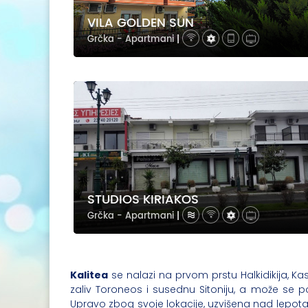
VILA GOLDEN SUN
Grčka - Apartmani
|
STUDIOS KIRIAKOS
Grčka - Apartmani
|
Kalitea
se nalazi na prvom prstu Halkidikija, K
zaliv Toroneos i susednu Sitoniju, a može se p
Upravo zbog svoje lokacije, uzvišena nad lepotam