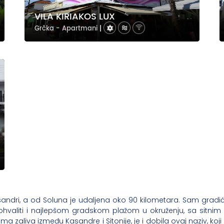
VILA KIRIAKOS LUX
Grčka - Apartmani
|
asandri, a od Soluna je udaljena oko 90 kilometara. Sam gradić
ohvaliti i najlepšom gradskom plažom u okruženju, sa sitnim 
a zaliva između Kasandre i Sitonije, je i dobila ovaj naziv, ko