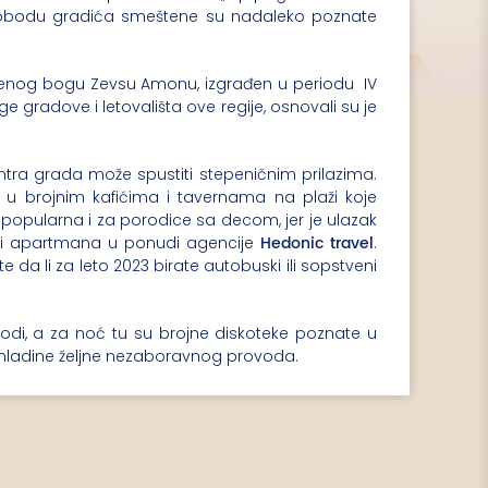
a obodu gradića smeštene su nadaleko poznate
enog bogu Zevsu Amonu, izgrađen u periodu IV
e gradove i letovališta ove regije, osnovali su je
ntra grada može spustiti stepeničnim prilazima.
 u brojnim kafićima i tavernama na plaži koje
 popularna i za porodice sa decom, jer je ulazak
Hedonic travel
a i apartmana u ponudi agencije
.
da li za leto 2023 birate autobuski ili sopstveni
vodi, a za noć tu su brojne diskoteke poznate u
omladine željne nezaboravnog provoda.