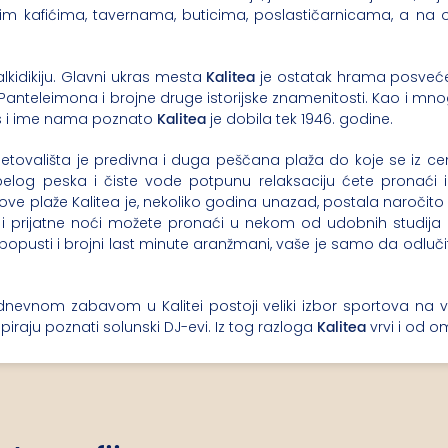
m kafićima, tavernama, buticima, poslastičarnicama, a n
Kalitea
lkidikiju. Glavni ukras mesta
je ostatak hrama posveć
 Panteleimona i brojne druge istorijske znamenitosti. Kao i mnog
Kalitea
tus i ime nama poznato
je dobila tek 1946. godine.
etovališta je predivna i duga peščana plaža do koje se iz ce
elog peska i čiste vode potpunu relaksaciju ćete pronaći i
ve plaže Kalitea je, nekoliko godina unazad, postala naročito
 i prijatne noći možete pronaći u nekom od udobnih studij
opusti i brojni last minute aranžmani, vaše je samo da odlučite 
 dnevnom zabavom u Kalitei postoji veliki izbor sportova na 
Kalitea
piraju poznati solunski DJ-evi. Iz tog razloga
vrvi i od 