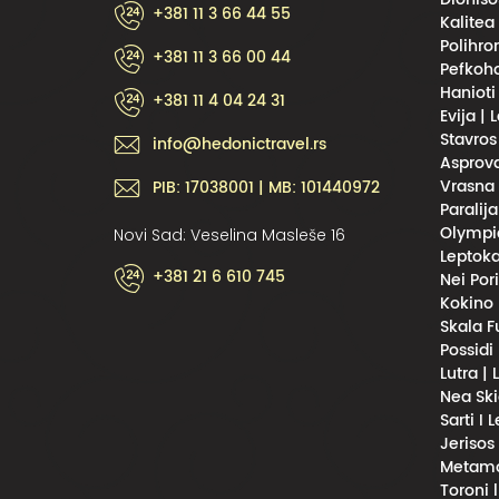
+381 11 3 66 44 55
Kalitea
Polihro
+381 11 3 66 00 44
Pefkoho
Hanioti
+381 11 4 04 24 31
Evija | 
Stavros
info@hedonictravel.rs
Asprova
Vrasna 
PIB: 17038001 | MB: 101440972
Paralija
Olympic
Novi Sad: Veselina Masleše 16
Leptoka
+381 21 6 610 745
Nei Por
Kokino 
Skala F
Possidi
Lutra |
Nea Ski
Sarti I 
Jerisos
Metamor
Toroni 