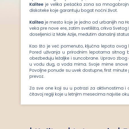
Kalitee
je velika pešačka zona sa mnogobrojni
diskoteke koje garantuju bogat noćni život.
Kalitea
je mesto koje je jedno od urbanijih na Ha
veka pre nove ere, zatim svetilišta, crkva Svetog
doseljenici iz Male Azije, međutim današnji sta
Kao što je već pomenuto, ključna lepota ovog l
Pored uživanja u prirodnim lepotama sitnog b
obezbeđuju ležaljke i suncobrane. Upravo zbog o
u vodu dug, a voda mirna. Svoje mirne snove
Povoljne ponude su uvek dostupne, first minute p
prevoz.
Za sve one koji su u potrazi za aktivnostima i
čitavoj regiji koje u letnjim mesecima najviše oku