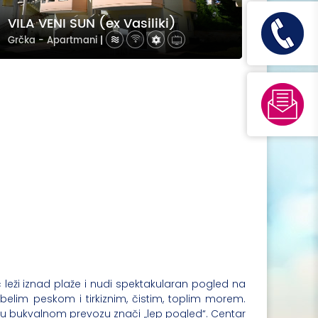
VILA VENI SUN (ex Vasiliki)
Grčka - Apartmani
|
 leži iznad plaže i nudi spektakularan pogled na
belim peskom i tirkiznim, čistim, toplim morem.
ji u bukvalnom prevozu znači „lep pogled“. Centar