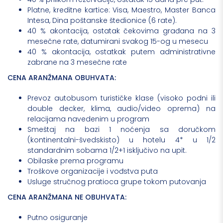
Platne, kreditne kartice: Visa, Maestro, Master Banca
Intesa, Dina poštanske štedionice (6 rate).
40 % akontacija, ostatak čekovima građana na 3
mesečne rate, datumirani svakog 15-og u mesecu
40 % akontacija, ostatkak putem administrativne
zabrane na 3 mesečne rate
CENA ARANŽMANA OBUHVATA:
Prevoz autobusom turističke klase (visoko podni ili
double decker, klima, audio/video oprema) na
relacijama navedenim u program
Smeštaj na bazi 1 noćenja sa doručkom
(kontinentalni-švedskisto) u hotelu 4* u 1/2
standardnim sobama 1/2+1 isključivo na upit.
Obilaske prema programu
Troškove organizacije i vođstva puta
Usluge stručnog pratioca grupe tokom putovanja
CENA ARANŽMANA NE OBUHVATA:
Putno osiguranje