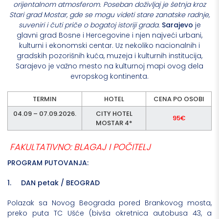
orijentalnom atmosferom. Poseban doživljaj je šetnja kroz
Stari grad Mostar, gde se mogu videti stare zanatske radnje,
suveniri i čuti priče o bogatoj istoriji grada.
Sarajevo
je
glavni grad Bosne i Hercegovine i njen najveći urbani,
kulturni i ekonomski centar. Uz nekoliko nacionalnih i
gradskih pozorišnih kuća, muzeja i kulturnih institucija,
Sarajevo je važno mesto na kulturnoj mapi ovog dela
evropskog kontinenta.
TERMIN
HOTEL
CENA PO OSOBI
04.09 – 07.09.2026.
CITY HOTEL
95€
MOSTAR 4*
FAKULTATIVNO: BLAGAJ I POČITELJ
PROGRAM PUTOVANJA:
1. DAN petak / BEOGRAD
Polazak sa Novog Beograda pored Brankovog mosta,
preko puta TC Ušće (bivša okretnica autobusa 43, a