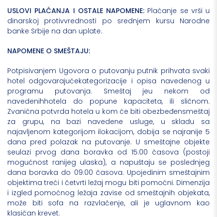
USLOVI
PLA
Ć
ANJA
I
OSTALE
NAPOMENE
:
Plaćanje se vrši u
dinarskoj protivvrednosti po srednjem kursu Narodne
banke Srbije na dan uplate.
NAPOMENE O SMEŠTAJU:
Potpisivanjem Ugovora o putovanju putnik prihvata svaki
hotel odgovarajućekategorizacije i opisa navedenog u
programu putovanja. Smeštaj jeu nekom od
navedenihhotela do popune kapaciteta, ili sličnom.
Zvanična potvrda hotela u kom će biti obezbeđensmeštaj
za grupu, na bazi navedene usluge, u skladu sa
najavljenom kategorijom ilokacijom, dobija se najranije 5
dana pred polazak na putovanje. U smeštajne objekte
seulazi prvog dana boravka od 15:00 časova (postoji
mogućnost ranijeg ulaska), a napuštaju se poslednjeg
dana boravka do 09:00 časova. Upojedinim smeštajnim
objektima treći i četvrti ležaj mogu biti pomoćni. Dimenzija
i izgled pomoćnog ležaja zavise od smeštajnih objekata,
može biti sofa na razvlačenje, ali je uglavnom kao
klasičan krevet.