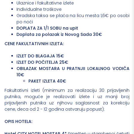
Ulaznice i fakultativne izlete
Individualne troškove
Gradska taksa se plaća na licu mesta 1,6€ po osobi
po noći
DOPLATA ZA 1/1 SOBU na upit
Doplata za polazak iz Novog Sada 30€
CENE FAKULTATIVNIH IZLETA:
IZLET DO BLAGAJA
15€
IZLET DO POČITELJA 25€
OBILAZAK MOSTARA U PRATNJII LOKALNOG VODIČA
10€
PAKET IZLETA 40€
Fakultativni izleti (minimum za realizaciju 30 prijavljenih
putnika, moguće je realizovati izlete i uz manji broj
prijavljenih putnika uz njihovu saglasnost za korekciju
cene, deca od 2 - 12 godina ostvaruju popust):
OPIS HOTELA:
Hotel CITY HOTEL MOSTAR 4*
Smešten u stambenoj četvrti