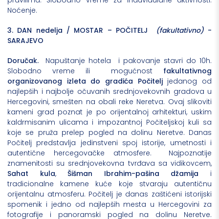
pravilima. Slobodno vreme za induvidulane aktivnosti.
Noćenje.
3.
DAN nedelja / MOSTAR – POČITELJ
(fakultativno)
-
SARAJEVO
Doručak.
Napuštanje hotela i pakovanje stavri do 10h.
Slobodno vreme ili mogućnost
fakultativnog
organizovanog izleta do gradića Počitelj
jedanog od
najlepših i najbolje očuvanih srednjovekovnih gradova u
Hercegovini, smešten na obali reke Neretva. Ovaj slikoviti
kameni grad poznat je po orijentalnoj arhitekturi, uskim
kaldrmisanim ulicama i impozantnoj Počiteljskoj kuli sa
koje se pruža prelep pogled na dolinu Neretve. Danas
Počitelj predstavlja jedinstveni spoj istorije, umetnosti i
autentične hercegovačke atmosfere.
Najpoznatije
znamenitosti su srednjovekovna tvrđava sa vidikovcem,
Sahat kula
,
Šišman Ibrahim-pašina džamija
i
tradicionalne kamene kuće koje stvaraju autentičnu
orijentalnu atmosferu. Počitelj je danas zaštićeni istorijski
spomenik i jedno od najlepših mesta u Hercegovini za
fotografije i panoramski pogled na dolinu Neretve.