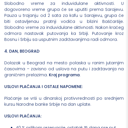
Slobodno vreme za induvidulane aktivnosti. U
dogovoreno vreme grupa će se uputiti prema Sarajevu.
Pauza u trajanju od 2 sata za kafu u Sarajevu, grupa će
biti ostavljenau pratnji vodiča u blizini Baščaršije.
Slobodno vreme za induvidulane aktivnosti. Nakon kraćeg
odmora nastavak putovanja ka Srbiji. Putovanje kroz
Bosnu i Srbiju sa usputnim zadržavanjima radi odmora.
4. DAN, BEOGRAD
Dolazak u Beograd na mesto polaska u ranim jutarnjim
časovima – zavisno od uslova na putu i zadržavanja na
graničnim prelazima.
Kraj programa
.
USLOVI PLAĆANJA I OSTALE NAPOMENE:
Plaćanje se vrši u dinarskoj protivvrednosti po srednjem
kursu Narodne banke Srbije na dan uplate.
USLOVI PLAĆANJA:
40 % prilikom rezervacije, ostatak 15 dana pre put.