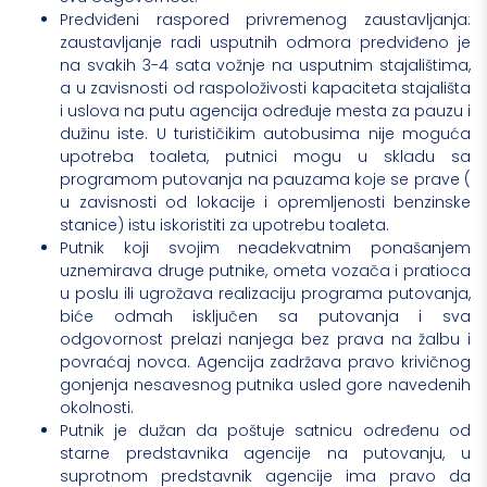
Predviđeni raspored privremenog zaustavljanja:
zaustavljanje radi usputnih odmora predviđeno je
na svakih 3-4 sata vožnje na usputnim stajalištima,
a u zavisnosti od raspoloživosti kapaciteta stajališta
i uslova na putu agencija određuje mesta za pauzu i
dužinu iste. U turističikim autobusima nije moguća
upotreba toaleta, putnici mogu u skladu sa
programom putovanja na pauzama koje se prave (
u zavisnosti od lokacije i opremljenosti benzinske
stanice) istu iskoristiti za upotrebu toaleta.
Putnik koji svojim neadekvatnim ponašanjem
uznemirava druge putnike, ometa vozača i pratioca
u poslu ili ugrožava realizaciju programa putovanja,
biće odmah isključen sa putovanja i sva
odgovornost prelazi nanjega bez prava na žalbu i
povraćaj novca. Agencija zadržava pravo krivičnog
gonjenja nesavesnog putnika usled gore navedenih
okolnosti.
Putnik je dužan da poštuje satnicu određenu od
starne predstavnika agencije na putovanju, u
suprotnom predstavnik agencije ima pravo da