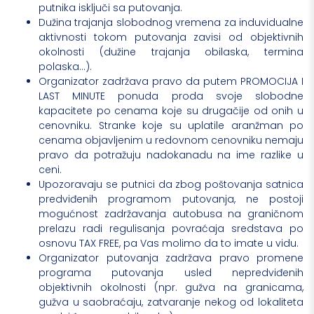
putnika isključi sa putovanja.
Dužina trajanja slobodnog vremena za induvidualne
aktivnosti tokom putovanja zavisi od objektivnih
okolnosti (dužine trajanja obilaska, termina
polaska…).
Organizator zadržava pravo da putem PROMOCIJA I
LAST MINUTE ponuda proda svoje slobodne
kapacitete po cenama koje su drugačije od onih u
cenovniku. Stranke koje su uplatile aranžman po
cenama objavljenim u redovnom cenovniku nemaju
pravo da potražuju nadokanadu na ime razlike u
ceni.
Upozoravaju se putnici da zbog poštovanja satnica
predviđenih programom putovanja, ne postoji
mogućnost zadržavanja autobusa na graničnom
prelazu radi regulisanja povraćaja sredstava po
osnovu TAX FREE, pa Vas molimo da to imate u vidu.
Organizator putovanja zadržava pravo promene
programa putovanja usled nepredviđenih
objektivnih okolnosti (npr. gužva na granicama,
gužva u saobraćaju, zatvaranje nekog od lokaliteta