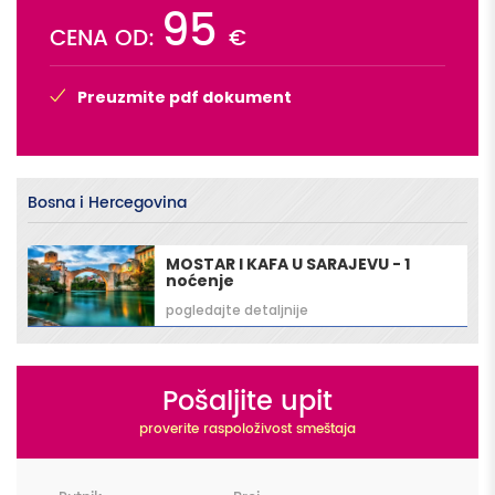
95
CENA OD:
€
Preuzmite pdf dokument
Bosna i Hercegovina
MOSTAR I KAFA U SARAJEVU - 1
noćenje
pogledajte detaljnije
Pošaljite upit
proverite raspoloživost smeštaja