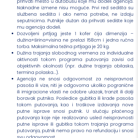
prihvati mesto u autobusu koje mu dodeli agencija.
Naknadne izmene nisu moguće. Prvi red sedišta su
službena sedišta i ako nema potrebe, ne izdaju
seputnicima. Putnikje dužan da prihvati sedište koje
mu agencija dodeli.
Dozvoljeni prtljag jeste 1 kofer čija dimenzija –
dužina+širina+visina ne prelazi 158cm i jedna ručna
torba. Maksimalna težina prtljaga je 20 kg.
Dužina trajanja slobodnog vremena za individualne
aktivnosti tokom programa putovanja zavisi od
objektivnih okolnosti (npr. dužine trajanja obilaska,
termina polaska...).
Agencija ne snosi odgovornost za neispravnost
pasoša ili vize, niti je odgovorna ukoliko pogranične
ili imigracione vlasti ne odobre ulazak, tranzit ili dalji
boravak putnika. Posledice gubitka ili krađe pasoša
tokom putovanja, kao i troškove izdavanja nove
putne isprave snosi putnik. U slučaju plaćenog
putovanja koje nije realizovano usled neispravnosti
putne isprave ili gubitka tokom trajanja programa
putovanja, putnik nema pravo na refundaciju i snosi
svu odgovornost.