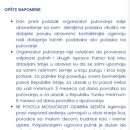
OPŠTE NAPOMENE:
Dan pred polazak organizator putovanja šalje
obaveštenje sa svim detaljima polaska. Ukoliko ne
dobijete poruku obavezno kontaktirajte agenciju
radi dobijanja tačnih podataka oko polaska na
putovanje.
Organizator putovanja nije ovlašćen da proverava
valjanost putnih i drugih isprava. Putnici koji nisu
državljani Srbije u obavezi su da se sami upoznaju
sa viznim režimom zemlje u koju putuju i kroz koje
prolaze. Za putnike koji poseduju crveni biometrijski
pasoš Republike Srbije, za ulazak u EU pasoš treba
da važi minimum 3 meseca od dana povratka sa
putovanja, a za ulazak u Republiku Tursku minimum
6 meseci od dana povratka s aputovanja.
NE POSTOJI MOGUĆNOST ODABIRA SEDIŠTA Agencija
pravi raspored sedenja, uzimajući u obzir starija lica,
porodice sa malom decom, trudnice kao i vreme
uplate. Potpisivanjem ugovora putnik je dužan da