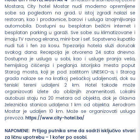
Mostara, City hotel Mostar nudi moderno opremljene
sobe sa pogledom na grad. U istoj zgradi nalazi se
restoran, kao i prodavnice, barovi i usluga iznajmljivanja
automobila. Dostupni su besplatan bežični internet i
besplatan parking u garaži. Sve sobe su klimatizovane i
imaju TV ravnog ekrana, mini-bar i sef. Sopstveno kupatilo
nudi tuš i fen za kosu. Trpezarija hotela služi doručak
svakog dana. Recepcija je otvorena 24 sata dnevno.
Dostupna je usluga u sobi, kao i usluge pranja veša,
hemijskog čišćenja i peglanja. Istorijska mesta poput
Starog mosta, koji je pod zaštitom UNESKO-a, i Starog
grada nalaze se na kratkoj pešačkoj udaljenosti, dok su
teniski tereni udaljeni 2 km. Hotel takođe može
organizovati izlete do obližnjih znamenitosti. Lokalni
autobusi staju na 20 metara od objekta, dok je Glavna
železnička stanica udaljena 1 km od objekta. Aerodrom
Mostar je udaljen 10 km. Može se organizovati usluga
https://www.city-hotel.ba/
prevoza.
NAPOMENE: Prtljag putnika sme da sadrži isključivo stvari
za ličnu upotrebu – 1 kofer po osobi.