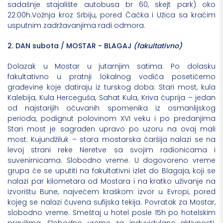
sadašnje stajalište autobusa br 60, skejt park) oko
22:00h.Vožnja kroz Srbiju, pored Čačka i Užica sa kraćim
usputnim zadržavanjima radi odmora.
2.
DAN subota / MOSTAR - BLAGAJ
(fakultativno)
Dolazak u Mostar u jutarnjim satima. Po dolasku
fakultativno u pratnji lokalnog vodiča posetićemo
građevine koje datiraju iz turskog doba: Stari most, kula
Kalebija, Kula Herceguša, Sahat Kula, Kriva ćuprija – jedan
od najstarijih očuvanih spomenika iz osmanlijskog
perioda, podignut polovinom XVI veku i po predanjima
Stari most je sagrađen upravo po uzoru na ovaj mali
most. Kujundžiluk – stara mostarska čaršija nalazi se na
levoj strani reke Neretve sa svojim radionicama i
suvenirnicama. Slobodno vreme. U dogovoreno vreme
grupa će se uputiti na fakultativni izlet do Blagaja, koji se
nalazi par kilometara od Mostara i na kratko uživanje na
izvorištu Bune, najvećem kraškom izvor u Evropi, pored
kojeg se nalazi čuvena sufijska tekija. Povratak za Mostar,
slobodno vreme. Smeštaj u hotel posle 15h po hotelskim