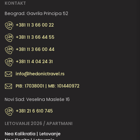
KONTAKT
Beograd: Gavrila Principa 52
+381 11 3 66 00 22
+381 11 3 66 44 55
+381 11 3 66 00 44
+381 11 4 04 24 31
info@hedonictravel.rs
PIB: 17038001 | MB: 101440972
Novi Sad: Veselina Masleše 16
+381 21 6 610 745
LETOVANJE 2026 / APARTMANI
Nea Kalikratia | Letovanje