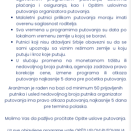
plaćanja i osiguranja, kao i Opštim uslovima
putovanja organizatora putovanja.
Maloletni putnici prilikom putovanja moraju imati
overenu saglasnost roditelja.
Sva vremena u programima putovanja su data po
lokalnom vremenu zemlje u kojoj se boravi.
Putnici koji nisu državljani Srbije obavezni su da se
sami upoznaju sa viznim režimom zemlje u koju
putuju i kroz koje putuju.
U slučaju promena na monetarnom tržištu ili
nedovoljnog broja putnika, agencija zadržava pravo
korekcije cene, izmene programa ili otkaza
putovanja najkasnije 5 dana pre početka putovanja.
Aranžman je rađen na bazi od minimum 50 prijavljenih
putnika i usled nedovoljnog broja putnika organizator
putovanja ima pravo otkaza putovanja, najkasnije 5 dana
pre termina polaska.
Molimo Vas da pažljivo pročitate Opšte uslove putovanja.
Uz sve objavljene programe važe OPŠTI USLOVI PUTOVANJA