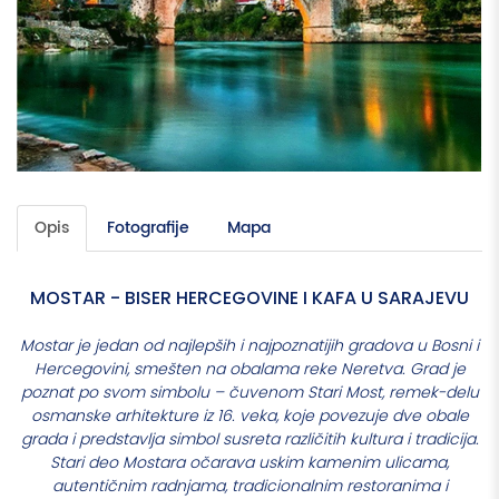
Opis
Fotografije
Mapa
MOSTAR - BISER HERCEGOVINE I KAFA U SARAJEVU
Mostar
je jedan od najlepših i najpoznatijih gradova u Bosni i
Hercegovini, smešten na obalama reke Neretva. Grad je
poznat po svom simbolu – čuvenom Stari Most, remek-delu
osmanske arhitekture iz 16. veka, koje povezuje dve obale
grada i predstavlja simbol susreta različitih kultura i tradicija.
Stari deo Mostara očarava uskim kamenim ulicama,
autentičnim radnjama, tradicionalnim restoranima i