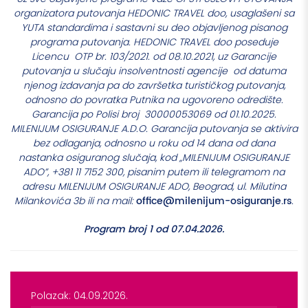
organizatora putovanja HEDONIC TRAVEL doo, usaglašeni sa
YUTA standardima i sastavni su deo objavljenog pisanog
programa putovanja. HEDONIC TRAVEL doo poseduje
Licencu OTP br. 103/2021. od 08.10.2021, uz Garancije
putovanja u slučaju insolventnosti agencije od datuma
njenog izdavanja pa do završetka turističkog putovanja,
odnosno do povratka Putnika na ugovoreno odredište.
Garancija po Polisi broj 30000053069 od 01.10.2025.
MILENIJUM OSIGURANJE A.D.O. Garancija putovanja se aktivira
bez odlaganja, odnosno u roku od 14 dana od dana
nastanka osiguranog slučaja, kod „MILENIJUM OSIGURANJE
ADO”, +381 11 7152 300, pisanim putem ili telegramom na
adresu MILENIJUM OSIGURANJE ADO, Beograd, ul. Milutina
office@milenijum-osiguranje.rs
Milankovića 3b ili na mail:
.
Program broj 1 od 07.04.2026.
Polazak: 04.09.2026.