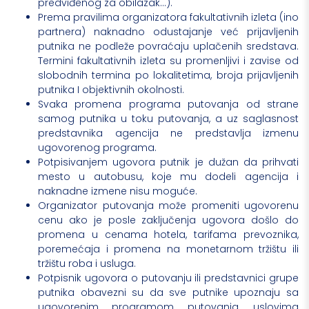
predviđenog za obilazak...).
Prema pravilima organizatora fakultativnih izleta (ino
partnera) naknadno odustajanje već prijavljenih
putnika ne podleže povraćaju uplačenih sredstava.
Termini fakultativnih izleta su promenljivi i zavise od
slobodnih termina po lokalitetima, broja prijavljenih
putnika I objektivnih okolnosti.
Svaka promena programa putovanja od strane
samog putnika u toku putovanja, a uz saglasnost
predstavnika agencija ne predstavlja izmenu
ugovorenog programa.
Potpisivanjem ugovora putnik je dužan da prihvati
mesto u autobusu, koje mu dodeli agencija i
naknadne izmene nisu moguće.
Organizator putovanja može promeniti ugovorenu
cenu ako je posle zaključenja ugovora došlo do
promena u cenama hotela, tarifama prevoznika,
poremećaja i promena na monetarnom tržištu ili
tržištu roba i usluga.
Potpisnik ugovora o putovanju ili predstavnici grupe
putnika obavezni su da sve putnike upoznaju sa
ugovorenim programom putovanja, uslovima