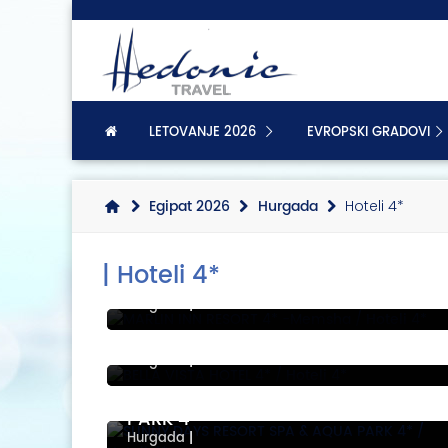
LETOVANJE 2026
EVROPSKI GRADOVI
Egipat 2026
Hurgada
Hoteli 4*
| Hoteli 4*
MARLIN INN RESORT 4* -Memsha
Hurgada
|
BELLA VISTA HOTEL 4*
Hurgada
|
SUNNY DAYS RESORT SPA & AQUA
PARK 4*
Hurgada
|