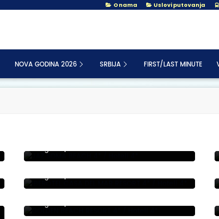
O nama
Uslovi putovanja
NOVA GODINA 2026
SRBIJA
FIRST/LAST MINUTE
JAZ SOMA BEACH 4*
Hurgada
|
IBEROTEL CASA DEL MAR RESORT 4*
Hurgada
|
GOLDEN BEACH RESORT 4*
Hurgada
|