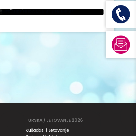
MERCURE HURGADA 4*
Hurgada
|
TURSKA / LETOVANJE 2026
Kušadasi | Letovanje