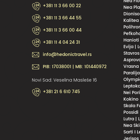
Nea Flo
+381 11 3 66 00 22
Nea Pla
Dioniso
+381 11 3 66 44 55
Kalitea
Polihro
+381 11 3 66 00 44
Pefkoho
Hanioti
+381 11 4 04 24 31
Evija | 
Stavros
info@hedonictravel.rs
Asprova
Vrasna 
PIB: 17038001 | MB: 101440972
Paralija
Olympic
Novi Sad: Veselina Masleše 16
Leptoka
+381 21 6 610 745
Nei Por
Kokino 
Skala F
Possidi
Lutra |
Nea Ski
Sarti I 
Jerisos