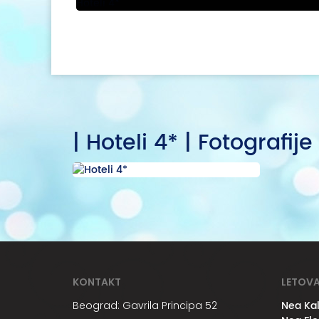
| Hoteli 4* | Fotografije
KONTAKT
LETOVA
Nea Kal
Beograd: Gavrila Principa 52