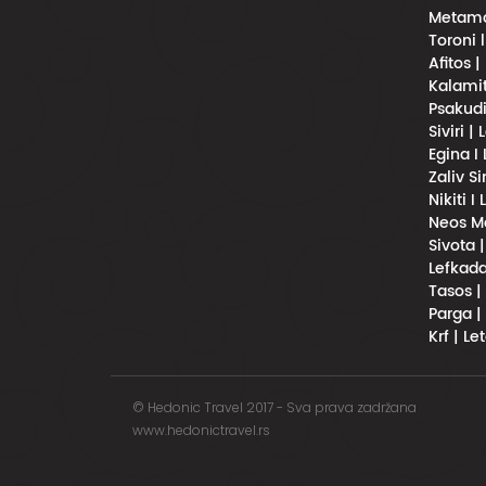
Metamor
Toroni 
Afitos |
Kalamit
Psakudi
Siviri |
Egina I
Zaliv S
Nikiti I
Neos Ma
Sivota 
Lefkada
Tasos |
Parga |
Krf | Le
© Hedonic Travel 2017 - Sva prava zadržana
www.hedonictravel.rs