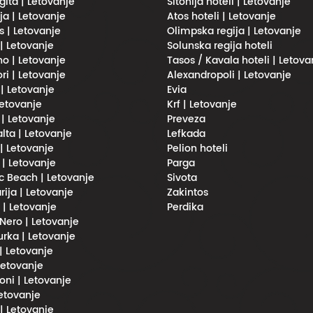
gita | Letovanje
Sitonija hoteli | Letovanje
ja | Letovanje
Atos hoteli | Letovanje
s | Letovanje
Olimpska regija | Letovanje
 | Letovanje
Solunska regija hoteli
no | Letovanje
Tasos / Kavala hoteli | Letova
ri | Letovanje
Alexandropoli | Letovanje
 | Letovanje
Evia
Letovanje
Krf | Letovanje
 | Letovanje
Preveza
lta | Letovanje
Lefkada
| Letovanje
Pelion hoteli
 | Letovanje
Parga
 Beach | Letovanje
Sivota
rija | Letovanje
Zakintos
i | Letovanje
Perdika
Nero | Letovanje
urka | Letovanje
 | Letovanje
 Letovanje
oni | Letovanje
Letovanje
 | Letovanje