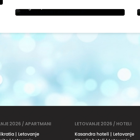
SEAGULL RESORT 4*
Hurgada
|
NJE 2026 / APARTMANI
LETOVANJE 2026 / HOTELI
ikratia | Letovanje
Kasandra hoteli | Letovanje