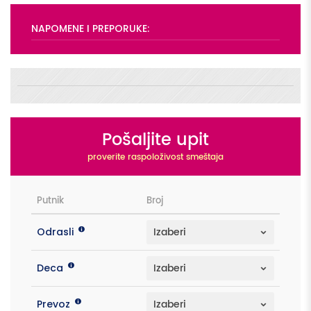
NAPOMENE I PREPORUKE:
Pošaljite upit
proverite raspoloživost smeštaja
Putnik
Broj
Odrasli
Deca
Prevoz