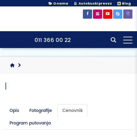
O nama
Autobuski prevoz
Blog
×
×
011 366 00 22
|
Opis
Fotografije
Cenovnik
Program putovanja