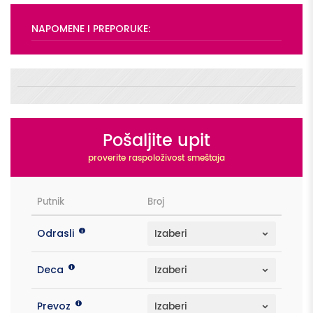
NAPOMENE I PREPORUKE:
Pošaljite upit
proverite raspoloživost smeštaja
Putnik
Broj
Odrasli
Deca
Prevoz