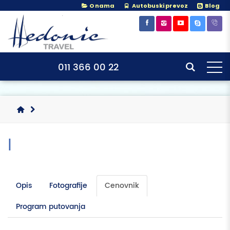
O nama
Autobuski prevoz
Blog
×
×
011 366 00 22
|
Opis
Fotografije
Cenovnik
Program putovanja