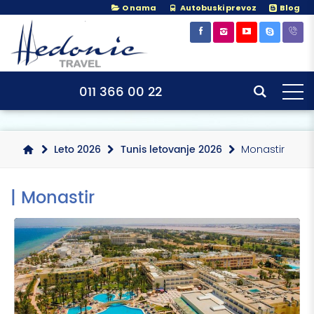
O nama
Autobuski prevoz
Blog
×
×
011 366 00 22
Leto 2026
Tunis letovanje 2026
Monastir
| Monastir