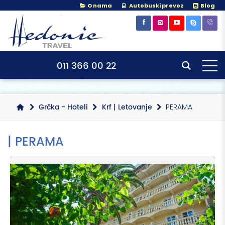
O nama
Autobuski prevoz
Blog
×
×
011 366 00 22
Grčka - Hoteli
Krf | Letovanje
PERAMA
| PERAMA