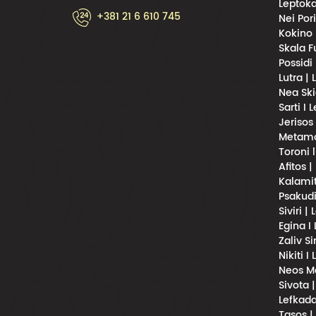
Leptoka
+381 21 6 610 745
Nei Por
Kokino 
Skala F
Possidi
Lutra |
Nea Ski
Sarti I 
Jerisos
Metamor
Toroni 
Afitos |
Kalamit
Psakudi
Siviri |
Egina I
Zaliv S
Nikiti I
Neos Ma
Sivota 
Lefkada
Tasos |