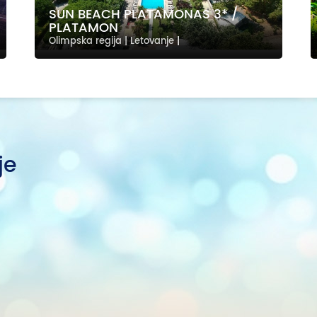
SUN BEACH PLATAMONAS 3* /
PLATAMON
Olimpska regija | Letovanje
|
je