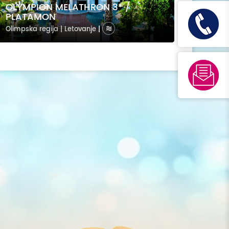
OLYMPION MELATHRON 3* /
PLATAMON
Olimpska regija | Letovanje
|