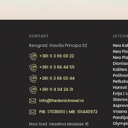
KONTAKT
LETOVA
Nea Kal
Beograd: Gavrila Principa 52
Nea Flo
+381 11 3 66 00 22
Nea Pla
Dioniso
+381 11 3 66 44 55
Kalitea
Polihro
+381 11 3 66 00 44
Pefkoho
Hanioti
+381 11 4 04 24 31
Evija | 
Stavros
info@hedonictravel.rs
Asprova
Vrasna 
PIB: 17038001 | MB: 101440972
Paralija
Olympic
Novi Sad: Veselina Masleše 16