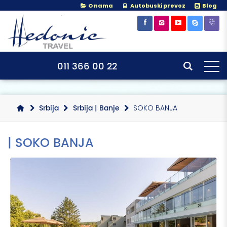
O nama
Autobuski prevoz
Blog
×
×
011 366 00 22
Srbija
Srbija | Banje
SOKO BANJA
| SOKO BANJA