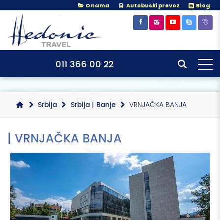
O nama
Autobuski prevoz
Blog
×
×
011 366 00 22
Srbija
Srbija | Banje
VRNJAČKA BANJA
| VRNJAČKA BANJA