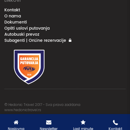
LINKOVI
Kontakt
O nama
Dokumenti
Opšti uslovi putovanja
Autobuski prevoz
Subagenti | OnLine rezervacije
© Hedonic Travel 2017 - Sva prava zadržana
www.hedonictravel.rs
Naslovna
Newsletter
Last minute
Kontakt