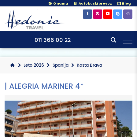
O nama
Autobuski prevoz
Blog
×
×
011 366 00 22
Leto 2026
Španija
Kosta Brava
| ALEGRIA MARINER 4*