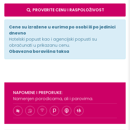
PROVERITE CENU I RASPOLOŽIVOST
Cene su izražene u eurima po osobi ili po jedinici
dnevno
Hotelski popust kao i agencijski popusti su
obračunati u prikazanu cenu.
Obavezna boravišna taksa
NAPOMENE I PREPORUKE:
Namenjen porodicama, ali i parovima.