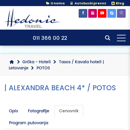
O nama
Autobuski prevoz
Blog
×
×
011 366 00 22
Grčka - Hoteli
Tasos / Kavala hoteli |
Letovanje
POTOS
| ALEXANDRA BEACH 4* / POTOS
Opis
Fotografije
Cenovnik
Program putovanja