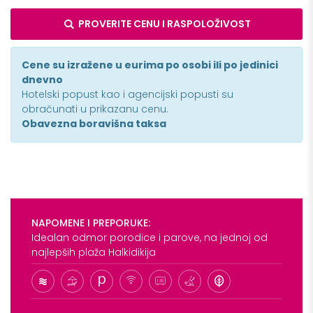
PROVERITE CENU I RASPOLOŽIVOST
Cene su izražene u eurima po osobi ili po jedinici
dnevno
Hotelski popust kao i agencijski popusti su
obračunati u prikazanu cenu.
Obavezna boravišna taksa
NAPOMENE I PREPORUKE:
Idealan odmor porodice i parove, na jednoj od
najlepših plaža Halkidikija