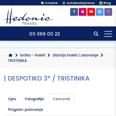
O nama
Autobuski prevoz
Blog
×
×
011 366 00 22
Grčka - Hoteli
Sitonija hoteli | Letovanje
TRISTINIKA
| DESPOTIKO 3* / TRISTINIKA
Opis
Fotografije
Cenovnik
Program putovanja