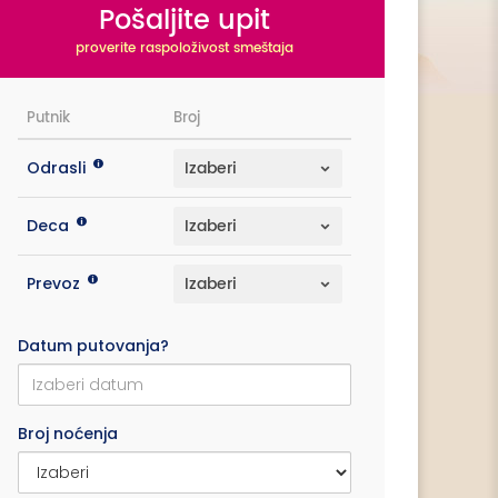
Pošaljite upit
proverite raspoloživost smeštaja
Putnik
Broj
Odrasli
Deca
Prevoz
Datum putovanja?
Broj noćenja