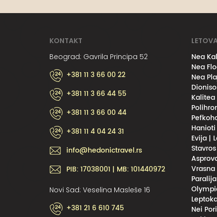
KONTAKT
LETOVA
Nea Kal
Beograd: Gavrila Principa 52
Nea Flo
+381 11 3 66 00 22
Nea Pla
Dioniso
+381 11 3 66 44 55
Kalitea
Polihro
+381 11 3 66 00 44
Pefkoho
Hanioti
+381 11 4 04 24 31
Evija | 
Stavros
info@hedonictravel.rs
Asprova
Vrasna 
PIB: 17038001 | MB: 101440972
Paralija
Olympic
Novi Sad: Veselina Masleše 16
Leptoka
+381 21 6 610 745
Nei Por