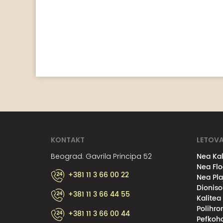
KONTAKT
LETOVA
Nea Kal
Beograd: Gavrila Principa 52
Nea Flo
+381 11 3 66 00 22
Nea Pla
Dioniso
+381 11 3 66 44 55
Kalitea
Polihro
+381 11 3 66 00 44
Pefkoho