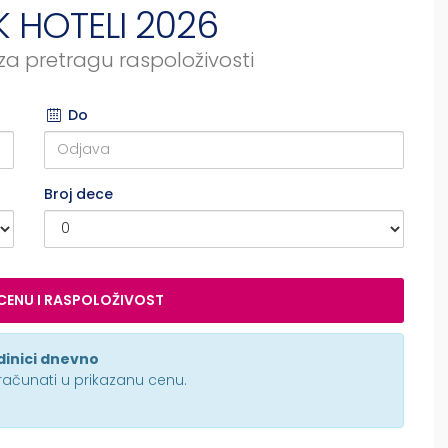
 HOTELI 2026
a pretragu raspoloživosti
Do
Broj dece
CENU I RASPOLOŽIVOST
edinici dnevno
bračunati u prikazanu cenu.