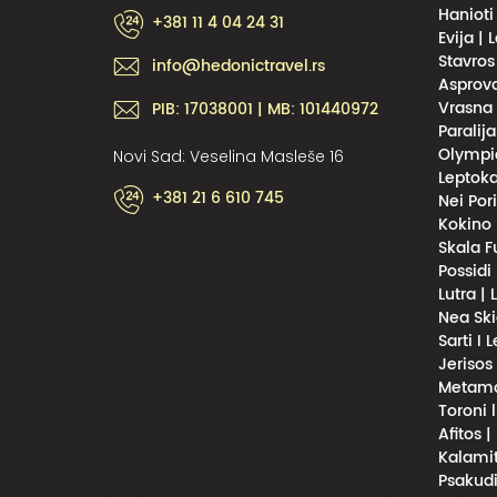
Hanioti
+381 11 4 04 24 31
Evija | 
Stavros
info@hedonictravel.rs
Asprova
Vrasna 
PIB: 17038001 | MB: 101440972
Paralija
Olympic
Novi Sad: Veselina Masleše 16
Leptoka
+381 21 6 610 745
Nei Por
Kokino 
Skala F
Possidi
Lutra |
Nea Ski
Sarti I 
Jerisos
Metamor
Toroni 
Afitos |
Kalamit
Psakudi