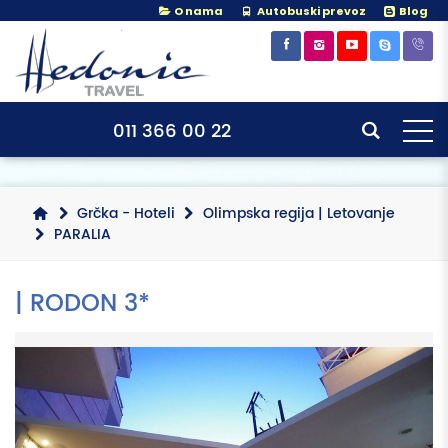
O nama
Autobuski prevoz
Blog
×
×
011 366 00 22
Grčka - Hoteli
Olimpska regija | Letovanje
PARALIA
| RODON 3*