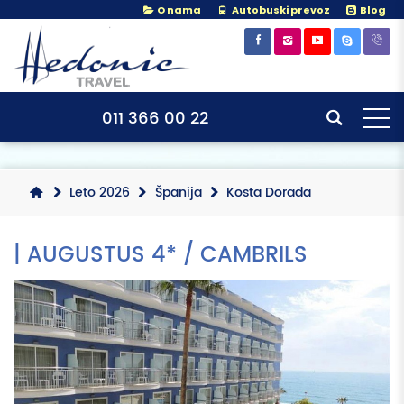
O nama
Autobuski prevoz
Blog
×
×
011 366 00 22
Leto 2026
Španija
Kosta Dorada
| AUGUSTUS 4* / CAMBRILS