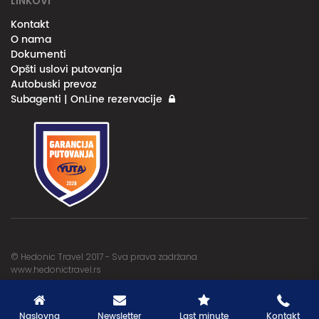
LINKOVI
Kontakt
O nama
Dokumenti
Opšti uslovi putovanja
Autobuski prevoz
Subagenti | OnLine rezervacije
© Hedonic Travel 2017 - Sva prava zadržana
www.hedonictravel.rs
Naslovna
Newsletter
Last minute
Kontakt