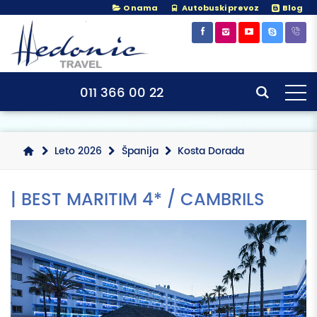
O nama
Autobuski prevoz
Blog
×
×
011 366 00 22
Leto 2026
Španija
Kosta Dorada
| BEST MARITIM 4* / CAMBRILS