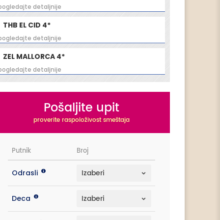
pogledajte detaljnije
THB EL CID 4*
pogledajte detaljnije
ZEL MALLORCA 4*
pogledajte detaljnije
Pošaljite upit
proverite raspoloživost smeštaja
Putnik
Broj
Odrasli
Deca