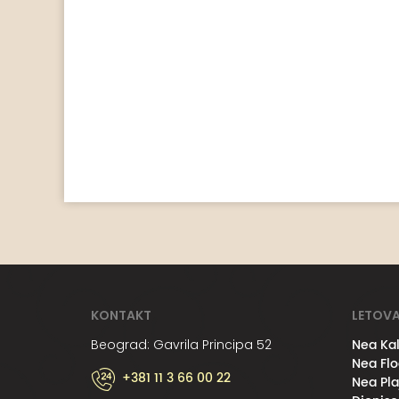
KONTAKT
LETOVA
Nea Kal
Beograd: Gavrila Principa 52
Nea Flo
+381 11 3 66 00 22
Nea Pla