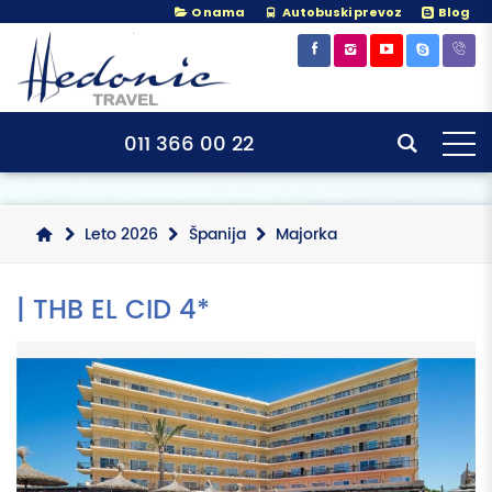
O nama
Autobuski prevoz
Blog
×
×
011 366 00 22
Leto 2026
Španija
Majorka
| THB EL CID 4*