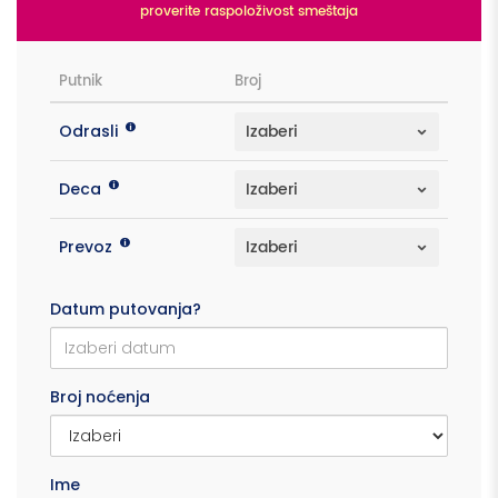
proverite raspoloživost smeštaja
Putnik
Broj
Odrasli
Deca
Prevoz
Datum putovanja?
Broj noćenja
Ime