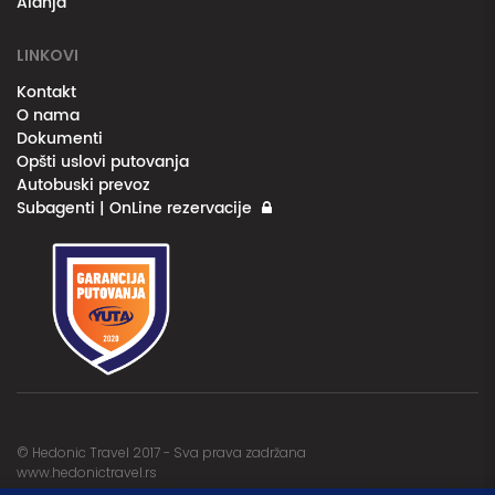
Alanja
LINKOVI
Kontakt
O nama
Dokumenti
Opšti uslovi putovanja
Autobuski prevoz
Subagenti | OnLine rezervacije
© Hedonic Travel 2017 - Sva prava zadržana
www.hedonictravel.rs