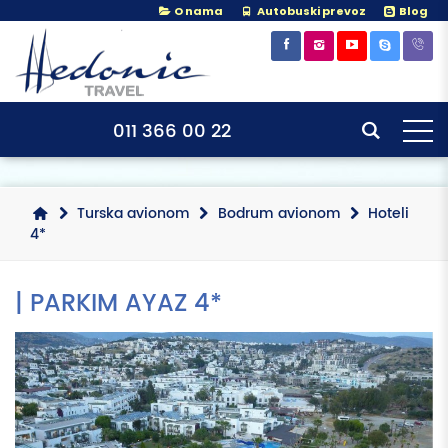
O nama
Autobuski prevoz
Blog
×
×
011 366 00 22
Turska avionom
Bodrum avionom
Hoteli
4*
| PARKIM AYAZ 4*