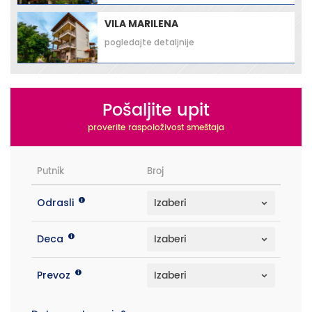
VILA MARILENA
pogledajte detaljnije
Pošaljite upit
proverite raspoloživost smeštaja
Putnik
Broj
Odrasli
Deca
Prevoz