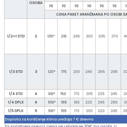
OSOBA
10
10
10
10
10
10
CENA PAKET ARANŽMANA PO OSOBI S
1/2+1 STD
2
135*
215
245
300
335
370
4
1/3 STD
3
120*
175
200
240
265
295
3
1/4 STD
4
99*
150
170
205
225
245
2
1/4 DPLX
4
109*
165
185
220
245
265
3
1/5 DPLX
5
99*
155
170
200
220
245
2
Doplata za korišćenje klima uređaja 7 € dnevno
Za sopstveni prevoz cena se umanjuje 30€ po osobi. U