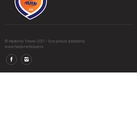
© Hedonic Travel 2017 - Sva prava zadržana
www.hedonictravel.rs