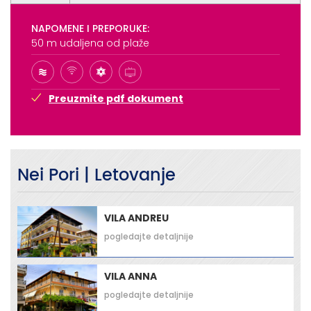
NAPOMENE I PREPORUKE:
50 m udaljena od plaže
Preuzmite pdf dokument
Nei Pori | Letovanje
VILA ANDREU
pogledajte detaljnije
VILA ANNA
pogledajte detaljnije