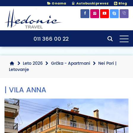
O nama
Autobuski prevoz
Blog
011 366 00 22
Leto 2026
Grčka - Apartmani
Nei Pori |
Letovanje
| VILA ANNA