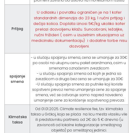
promeni zavisno od uslova na monetarnom tržištu
U odlasku i povratku ograničen je na 1 kofer
standardnih dimenzija do 23 kg, 1 ručni prtljag i
dečija kolica. Doplata iznosi 5€/kg ukoliko kofer
Prtljag
prelazi dozvoljenu kilažu. Suncobrani, ležaljke,
ručni frižideri ( osim u izuzetnim situacijama uz
medicinsku dokumentaciju) i dodatne torbe nisu
dozvoljeni.
- u slučaju spajanju smena, cena se umanjuje za 30€
po osobi na ukupnu cenu paket aranžmana, osim u
smenama označenim zvezdicom
- u slučaju spajanja smena od kojih je jedna sa
spajanje
zvezdicom a druga bez cena se umanjuje za 30€
smena
-U slučaju spajanja smena za putnike koji koriste
sopstveni prevoz nema umanjenja cene za spajanje
smena, već se ostvaruje samo napred navedeno
umanjenje cene za korišćenje sopstvenog prevoza.
Od 01.01.2025. Climate resilience fee, tzv. klimatska
taksa u Grčkoj, koja se plaća na licu mesta vlasiku vile
Klimatska
ili predstavniku partnera. od 2€ do 5 € dnevno (u
taksa
zavisnosti od lokalne kategorizacije smeštajnog
objekta) po smeštajnoj jedinici.