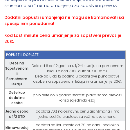
smenama sa * nema umanjenja za sopstveni prevoz.
Dodatni popusti i umanjenja ne mogu se kombinovati sa
specijalnim ponudama!
Kod Last minute cena umanjenje za sopstveni prevoz je
20€.
POPUSTI I DOPLATE:
Dete na
Dete od 6 do 12 godina u 1/2+1 studiju na pomoćnom
Sopstvenom
ležaju plaća 70€ i autobusku kartu.
ili
Dete od 6 do 12 godina u pratnji dve punoplative
Pomoćnom
osobe, na sopstvenom ležaju ima umanjenje 20€.
ležaju
Dete kao
prvo dete do 6 godina starosti plaća samo prevoz i
dodatna
koristi zajednički ležaj
osoba
Jedna osoba
doplata 70% na osnovnu cenu aranžmana i ima
u 1/2 STD
jedno sedište u autobusu važi za sve smene.
doplata na licu mesta od 7€ po danu podložno
klima-uređaj