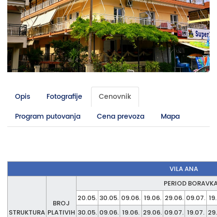
Opis
Fotografije
Cenovnik
Program putovanja
Cena prevoza
Mapa
VILA ANA
PERIOD BORAVKA
20.05.
30.05.
09.06.
19.06.
29.06.
09.07.
19
BROJ
STRUKTURA
PLATIVIH
30.05.
09.06.
19.06.
29.06.
09.07.
19.07.
29