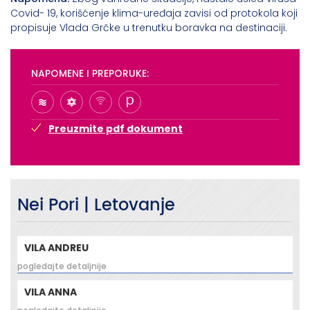
Covid- 19, korišćenje klima-uređaja zavisi od protokola koji
propisuje Vlada Grčke u trenutku boravka na destinaciji.
NAPOMENE I PREPORUKE:
Preuzmite pdf dokument
Nei Pori | Letovanje
VILA ANDREU
pogledajte detaljnije
VILA ANNA