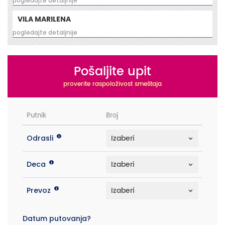
pogledajte detaljnije
VILA MARILENA
pogledajte detaljnije
Pošaljite upit
proverite raspoloživost smeštaja
Putnik
Broj
Odrasli
Deca
Prevoz
Datum putovanja?