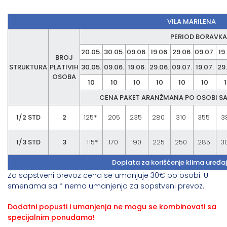
VILA MARILENA
PERIOD BORAVKA
20.05.
30.05.
09.06.
19.06.
29.06.
09.07.
19
BROJ
STRUKTURA
PLATIVIH
30.05.
09.06.
19.06.
29.06.
09.07.
19.07.
29
OSOBA
10
10
10
10
10
10
CENA PAKET ARANŽMANA PO OSOBI S
1/2 STD
2
125*
205
235
280
310
355
3
1/3 STD
3
115*
170
190
225
250
285
3
Doplata za korišćenje klima uređa
Za sopstveni prevoz cena se umanjuje 30€ po osobi. U
smenama sa * nema umanjenja za sopstveni prevoz.
Dodatni popusti i umanjenja ne mogu se kombinovati sa
specijalnim ponudama!