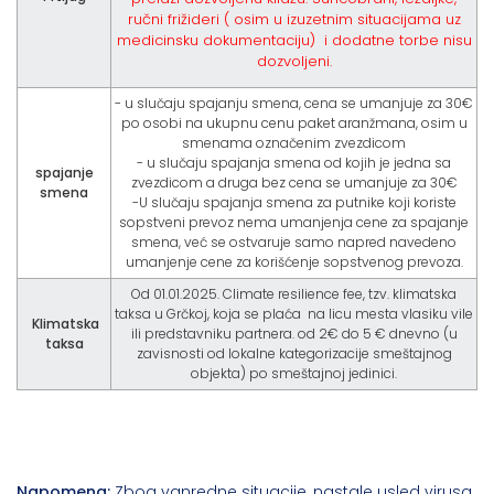
ručni frižideri ( osim u izuzetnim situacijama uz
medicinsku dokumentaciju) i dodatne torbe nisu
dozvoljeni.
- u slučaju spajanju smena, cena se umanjuje za 30€
po osobi na ukupnu cenu paket aranžmana, osim u
smenama označenim zvezdicom
- u slučaju spajanja smena od kojih je jedna sa
spajanje
zvezdicom a druga bez cena se umanjuje za 30€
smena
-U slučaju spajanja smena za putnike koji koriste
sopstveni prevoz nema umanjenja cene za spajanje
smena, već se ostvaruje samo napred navedeno
umanjenje cene za korišćenje sopstvenog prevoza.
Od 01.01.2025. Climate resilience fee, tzv. klimatska
taksa u Grčkoj, koja se plaća na licu mesta vlasiku vile
Klimatska
ili predstavniku partnera. od 2€ do 5 € dnevno (u
taksa
zavisnosti od lokalne kategorizacije smeštajnog
objekta) po smeštajnoj jedinici.
Napomena:
Zbog vanredne situacije, nastale usled virusa