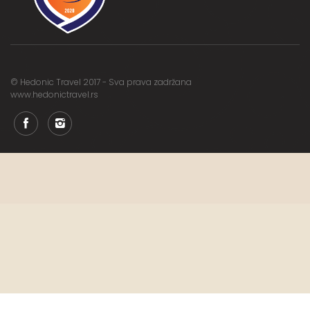
© Hedonic Travel 2017 - Sva prava zadržana
www.hedonictravel.rs