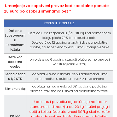
Umanjenje za sopstveni prevoz kod specijalne ponude
20 eura po osobi u smenama bez *
POPUSTI I DOPLATE:
Dete na
Dete od 6 do 12 godina u 1/2+1 studiju na pomoćnom
Sopstvenom
ležaju plaća 70€ i autobusku kartu.
ili
Dete od 6 do 12 godina u pratnji dve punoplative
Pomoćnom
osobe, na sopstvenom ležaju ima umanjenje 20€.
ležaju
Dete kao
prvo dete do 6 godina starosti plaća samo prevoz i
dodatna
koristi zajednički ležaj
osoba
Jedna osoba
doplata 70% na osnovnu cenu aranžmana i ima
u 1/2 STD
jedno sedište u autobusu važi za sve smene.
doplata na licu mesta od 7€ po danu podložno
klima-uređaj
promeni zavisno od uslova na monetarnom tržištu
U odlasku i povratku ograničen je na 1 kofer
standardnih dimenzija do 23 kg, 1 ručni prtljag i
dečija kolica. Doplata iznosi 5€/kg ukoliko kofer
Prtljag
prelazi dozvoljenu kilažu. Suncobrani, ležaljke,