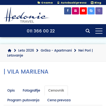
O nama
Autobuski prevoz
Blog
011 366 00 22
Leto 2026
Grčka - Apartmani
Nei Pori |
Letovanje
| VILA MARILENA
Opis
Fotografije
Cenovnik
Program putovanja
Cena prevoza