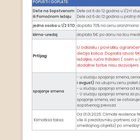
POPUSTI I DOPLATE:
Dete na Sopstvenom
Dete od 6 do 12 godina u 1/2+1 s
ili Pomoćnom ležaju
Dete od 6 do 12 godina u pratnji
jedna osoba u 1/2 STD
doplata 70% na cenu aranžmana v
klima-uređaj
doplata 5€ po danu na licu mes
U odlasku i povratku ograničen 
dečija kolica. Doplata iznosi 5€
Prtljag
ležaljke, ručni frižideri ( osi
dodatne torbe nisu dozvoljeni.
- u slučaju spajanja smena, cen
i avgust)
na ukupnu cenu paket
- u slučaju spajanja smena od ko
spajanje smena
- U slučaju spajanja smena za pu
spajanje smena, već se ostvaruj
sopstvenog prevoza.
Od 01.01.2025. Climate resilience f
Klimatksa taksa
vile ili predstavniku partnera. od
smeštajnog objekta) po smeštajnoj