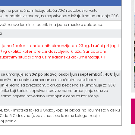
tudiju na pomoćnom ležaju plaća 70€ i autobusku kartu.
 dve punoplative osobe, na sopstvenom ležaju ima umanjenje 20€.
aži za sve termine i putnik ima jedno mesto u autobusu.
ta
je na 1 kofer standardnih dimenzija do 23 kg, 1 ručni prtljag i
/kg ukoliko kofer prelazi dozvoljenu kilažu. Suncobrani,
m u izuzetnim situacijama uz medicinsku dokumentaciju) i
a se umanjuje za
30€ po plativoj osobi (jun i septembar), 40€ (jul
 aranžmana, osim u smenama označenim zvezdicom
jih je jedna sa zvezdicom, a druga bez cena se umanjuje za 30€
tnike koji koriste sopstveni prevoz nema umanjenja cene za
e samo napred navedeno umanjenje cene za korišćenje
ee, tzv. klimatska taksa u Grčkoj, koja se plaća na licu mesta vlasiku
 2€ do 5 € dnevno (u zavisnosti od lokalne kategorizacije
 jedinici.