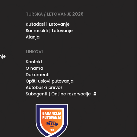
TURSKA / LETOVANJE 2026
Kušadasi | Letovanje
Sarimsakli | Letovanje
Alanja
LINKOVI
nje
Kontakt
O nama
Dokumenti
Opšti uslovi putovanja
Autobuski prevoz
Subagenti | OnLine rezervacije