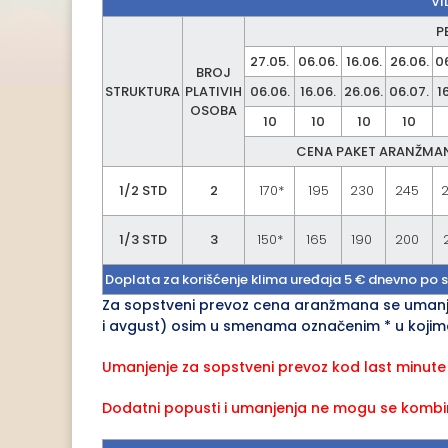
VI
P
27.05.
06.06.
16.06.
26.06.
0
BROJ
STRUKTURA
PLATIVIH
06.06.
16.06.
26.06.
06.07.
1
OSOBA
10
10
10
10
CENA PAKET ARANŽMAN
1/2 STD
2
170*
195
230
245
1/3 STD
3
150*
165
190
200
Doplata za korišćenje klima uređaja 5 € dnevno po sm
Za sopstveni prevoz cena aranžmana se umanjuj
i avgust) osim u smenama označenim * u koji
Umanjenje za sopstveni prevoz kod last minute
Dodatni popusti i umanjenja ne mogu se komb