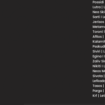
Possidi
Lutra |
Nea Ski
Sarti I 
Jerisos
Metamor
Toroni 
Afitos |
Kalamit
Psakudi
Siviri |
Egina I
Zaliv S
Nikiti I
Neos Ma
Sivota 
Lefkada
Tasos |
Parga |
Krf | Le