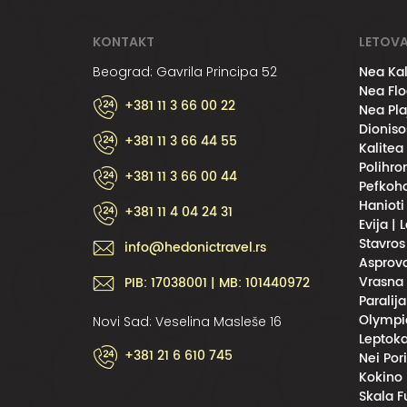
KONTAKT
LETOVA
Nea Kal
Beograd: Gavrila Principa 52
Nea Flo
+381 11 3 66 00 22
Nea Pla
Dioniso
+381 11 3 66 44 55
Kalitea
Polihro
+381 11 3 66 00 44
Pefkoho
Hanioti
+381 11 4 04 24 31
Evija | 
Stavros
info@hedonictravel.rs
Asprova
Vrasna 
PIB: 17038001 | MB: 101440972
Paralija
Olympic
Novi Sad: Veselina Masleše 16
Leptoka
+381 21 6 610 745
Nei Por
Kokino 
Skala F