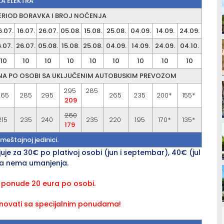
LA ELEKTRA
ERIOD BORAVKA I BROJ NOĆENJA
6.07.
16.07.
26.07.
05.08.
15.08.
25.08.
04.09.
14.09.
24.09.
6.07.
26.07.
05.08.
15.08.
25.08.
04.09.
14.09.
24.09.
04.10.
10
10
10
10
10
10
10
10
10
A PO OSOBI SA UKLJUČENIM AUTOBUSKIM PREVOZOM
295
285
265
285
295
265
235
200*
155*
209
260
215
235
240
235
220
195
170*
135*
179
eštajnoj jedinici.
e za 30€ po plativoj osobi (jun i septembar), 40€ (jul
ma nema umanjenja.
 ponude 20 eura po osobi.
inovati sa specijalnim ponudama!