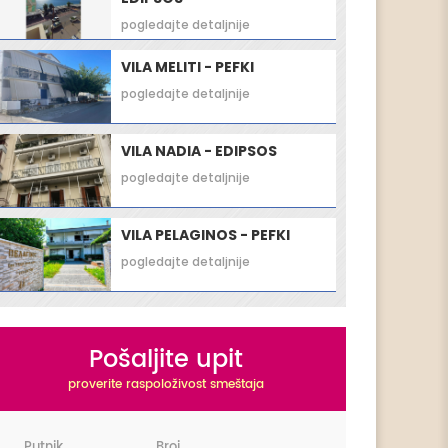
pogledajte detaljnije
VILA MELITI - PEFKI
pogledajte detaljnije
VILA NADIA - EDIPSOS
pogledajte detaljnije
VILA PELAGINOS - PEFKI
pogledajte detaljnije
Pošaljite upit
proverite raspoloživost smeštaja
Putnik
Broj