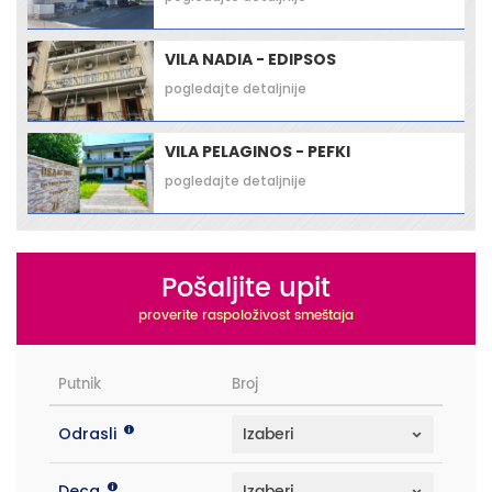
VILA NADIA - EDIPSOS
pogledajte detaljnije
VILA PELAGINOS - PEFKI
pogledajte detaljnije
Pošaljite upit
proverite raspoloživost smeštaja
Putnik
Broj
Odrasli
Deca