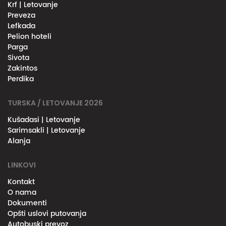
Krf | Letovanje
Preveza
Lefkada
Pelion hoteli
Parga
Sivota
Zakintos
Perdika
TURSKA / LETOVANJE 2026
Kušadasi | Letovanje
Sarimsakli | Letovanje
Alanja
LINKOVI
Kontakt
O nama
Dokumenti
Opšti uslovi putovanja
Autobuski prevoz