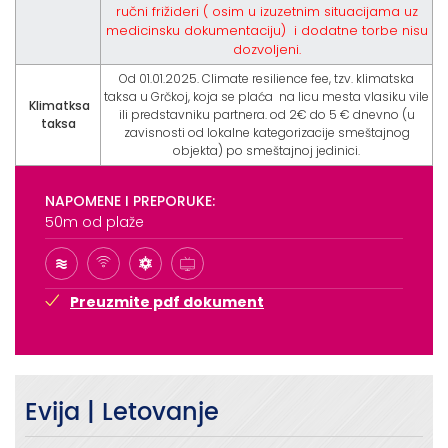
ručni frižideri ( osim u izuzetnim situacijama uz
medicinsku dokumentaciju) i dodatne torbe nisu
dozvoljeni.
Od 01.01.2025. Climate resilience fee, tzv. klimatska
taksa u Grčkoj, koja se plaća na licu mesta vlasiku vile
Klimatksa
ili predstavniku partnera. od 2€ do 5 € dnevno (u
taksa
zavisnosti od lokalne kategorizacije smeštajnog
objekta) po smeštajnoj jedinici.
NAPOMENE I PREPORUKE:
50m od plaže
Preuzmite pdf dokument
Evija | Letovanje