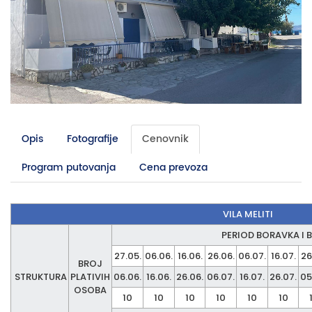
Opis
Fotografije
Cenovnik
Program putovanja
Cena prevoza
VILA MELITI
PERIOD BORAVKA I
27.05.
06.06.
16.06.
26.06.
06.07.
16.07.
26
BROJ
STRUKTURA
PLATIVIH
06.06.
16.06.
26.06.
06.07.
16.07.
26.07.
05
OSOBA
10
10
10
10
10
10