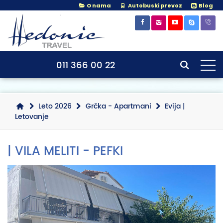
O nama
Autobuski prevoz
Blog
011 366 00 22
Leto 2026
Grčka - Apartmani
Evija |
Letovanje
| VILA MELITI - PEFKI