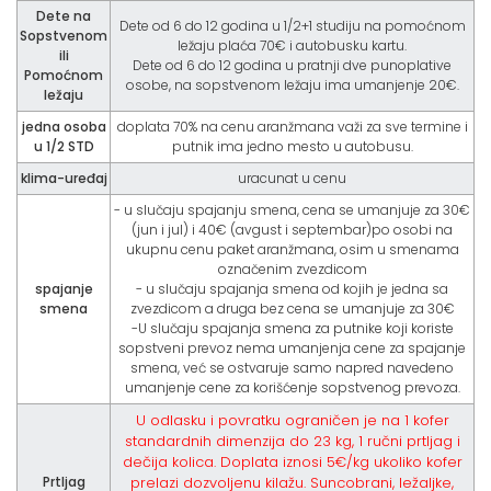
Dete na
Dete od 6 do 12 godina u 1/2+1 studiju na pomoćnom
Sopstvenom
ležaju plaća 70€ i autobusku kartu.
ili
Dete od 6 do 12 godina u pratnji dve punoplative
Pomoćnom
osobe, na sopstvenom ležaju ima umanjenje 20€.
ležaju
jedna osoba
doplata 70% na cenu aranžmana važi za sve termine i
u 1/2 STD
putnik ima jedno mesto u autobusu.
klima-uređaj
uracunat u cenu
- u slučaju spajanju smena, cena se umanjuje za 30€
(jun i jul) i 40€ (avgust i septembar)po osobi na
ukupnu cenu paket aranžmana, osim u smenama
označenim zvezdicom
spajanje
- u slučaju spajanja smena od kojih je jedna sa
smena
zvezdicom a druga bez cena se umanjuje za 30€
-U slučaju spajanja smena za putnike koji koriste
sopstveni prevoz nema umanjenja cene za spajanje
smena, već se ostvaruje samo napred navedeno
umanjenje cene za korišćenje sopstvenog prevoza.
U odlasku i povratku ograničen je na 1 kofer
standardnih dimenzija do 23 kg, 1 ručni prtljag i
dečija kolica. Doplata iznosi 5€/kg ukoliko kofer
Prtljag
prelazi dozvoljenu kilažu. Suncobrani, ležaljke,