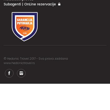
Subagenti | OnLine rezervacije
© Hedonic Travel 2017 - Sva prava zadržana
www.hedonictravel.rs