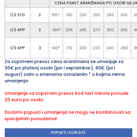
CENA PAKET ARANŽMANA PO OSOBI SA 
1/2 STD
2
155*
190
230
255
280
330
3
1/2 APP
2
165*
205
245
270
300
355
3
1/3 APP
3
140*
170
200
220
240
280
3
Za sopstveni prevoz cena aranžmana se umanjuje za
30€ po plativoj osobi (jun i septembar), 40€ (jul i
avgust) osim u smenama označenim * u kojima nema
umanjenja.
Umanjenje za sopstveni prevoz kod last minute ponude
20 eura po osobi.
Dodatni popusti i umanjenja ne mogu se kombinovati sa
specijalnim ponudama!
POPUSTI I DOPLATE: